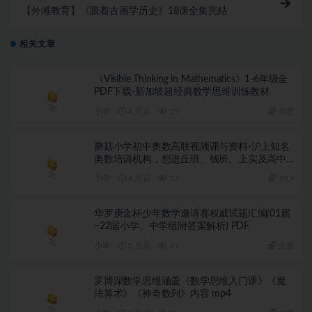
【外滩教育】《跟着古画学历史》18课全集完结
相关文章
《Visible Thinking in Mathematics》1-6年级全
PDF下载-新加坡超经典数学思维训练教材
小学
4 月前
19
免费
蘑菇小学初中奥数高联视频课与资料-沪上知名
奥数培训机构，想进丘班、钱班、上实及高中
冲四校的闭眼入
小学
4 月前
52
19.9
华罗庚金杯少年数学邀请赛权威试题汇编(01届
~22届小学、中学组附答案解析) PDF
小学
5 月前
41
免费
罗博深数学思维涵盖《数学思维入门课》《魔
法算术》《神奇数列》内容 mp4