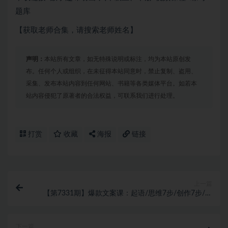
题库
【获取老师合集，请搜索老师姓名】
声明：
本站所有文章，如无特殊说明或标注，均为本站原创发
布。任何个人或组织，在未征得本站同意时，禁止复制、盗用、
采集、发布本站内容到任何网站、书籍等各类媒体平台。如若本
站内容侵犯了原著者的合法权益，可联系我们进行处理。
打赏
收藏
海报
链接
上一篇
【第7331期】爆款文案课：起语/思维7步/创作7步/案
例实操/终语
下一篇