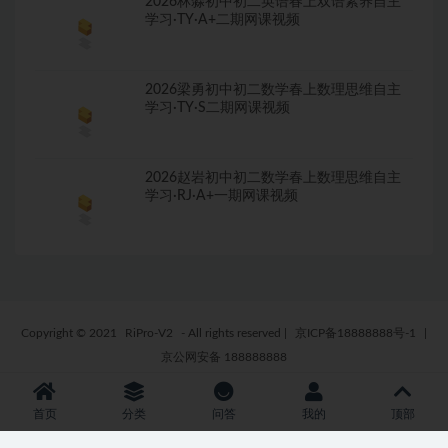
2026林淼初中初二英语春上双语素养自主
学习·TY·A+二期网课视频
2026梁勇初中初二数学春上数理思维自主
学习·TY·S二期网课视频
2026赵岩初中初二数学春上数理思维自主
学习·RJ·A+一期网课视频
Copyright © 2021
RiPro-V2
- All rights reserved
|
京ICP备18888888号-1
|
京公网安备 188888888
首页
分类
问答
我的
顶部