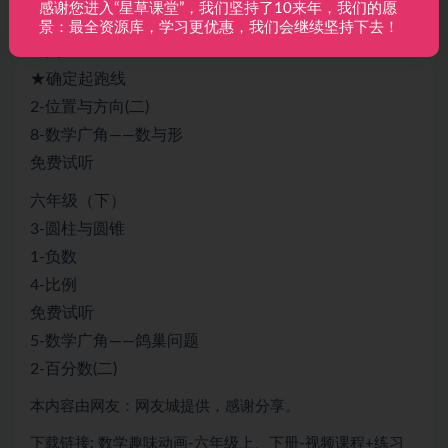
感谢您进入“星草课堂”，我们坚持了10来年，我们的愿
7-扇形统计图
景：最全资源库，学习更优惠，我们会继续坚持下去！
5-圆
★确定起跑线
2-位置与方向(二)
8-数学广角——数与形
免费试听
六年级（下）
3-圆柱与圆锥
1-负数
4-比例
免费试听
5-数学广角——鸽巢问题
2-百分数(二)
本内容由网友：网友城提供，感谢分享。
下载链接: 数学趣味动画-六年级上、下册-视频课程+练习