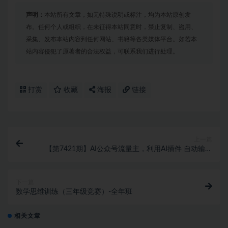
声明：
本站所有文章，如无特殊说明或标注，均为本站原创发
布。任何个人或组织，在未征得本站同意时，禁止复制、盗用、
采集、发布本站内容到任何网站、书籍等各类媒体平台。如若本
站内容侵犯了原著者的合法权益，可联系我们进行处理。
打赏
收藏
海报
链接
上一篇
【第7421期】AI公众号流量主，利用AI插件 自动输出
爆文，矩阵操作，月入5W+
下一篇
数学思维训练（三年级竞赛）-全年班
相关文章