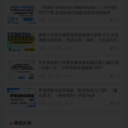
《Visible Thinking in Mathematics》1-6年级全
PDF下载-新加坡超经典数学思维训练教材
小学
4 月前
19
免费
蘑菇小学初中奥数高联视频课与资料-沪上知名
奥数培训机构，想进丘班、钱班、上实及高中
冲四校的闭眼入
小学
5 月前
52
19.9
华罗庚金杯少年数学邀请赛权威试题汇编(01届
~22届小学、中学组附答案解析) PDF
小学
5 月前
41
免费
罗博深数学思维涵盖《数学思维入门课》《魔
法算术》《神奇数列》内容 mp4
小学
5 月前
34
免费
课程分类