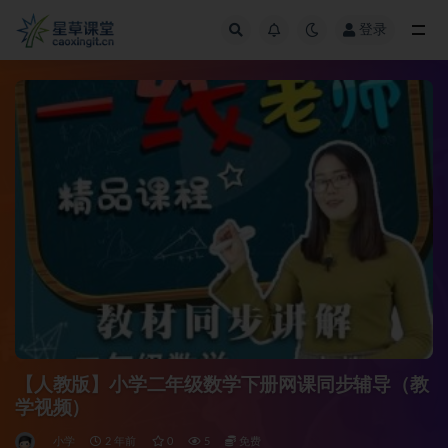
登录
全部
【人教版】小学二年级数学下册网课同步辅导（教
学视频）
小学
2 年前
0
5
免费