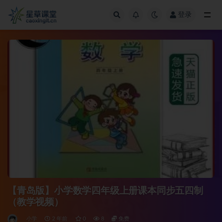
登录
全部
【青岛版】小学数学四年级上册课本同步五四制
（教学视频）
小学
2 年前
0
8
免费