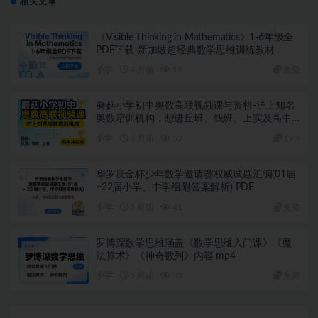
相关文章
《Visible Thinking in Mathematics》1-6年级全
PDF下载-新加坡超经典数学思维训练教材
小学
4 月前
19
免费
蘑菇小学初中奥数高联视频课与资料-沪上知名
奥数培训机构，想进丘班、钱班、上实及高中
冲四校的闭眼入
小学
5 月前
52
19.9
华罗庚金杯少年数学邀请赛权威试题汇编(01届
~22届小学、中学组附答案解析) PDF
小学
5 月前
41
免费
罗博深数学思维涵盖《数学思维入门课》《魔
法算术》《神奇数列》内容 mp4
小学
5 月前
33
免费