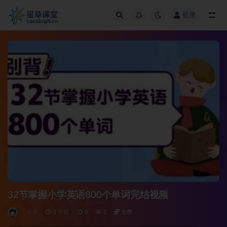
登录
全部
32节掌握小学英语800个单词完结视频
小学
2 年前
0
2
免费