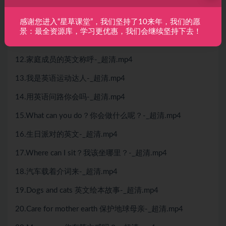
08.文具陪你英文乐-_超清.mp4
感谢您进入“星草课堂”，我们坚持了10来年，我们的愿
09. 水果先生和女士-_超清[jiaoyupan.com教育盘].mp4
景：最全资源库，学习更优惠，我们会继续坚持下去！
11.英文中的时间表达-_超清.mp4
12.家庭成员的英文称呼-_超清.mp4
13.我是英语运动达人-_超清.mp4
14.用英语问路你会吗-_超清.mp4
15.What can you do？你会做什么呢？-_超清.mp4
16.生日派对的英文-_超清.mp4
17.Where can I sit？我该坐哪里？-_超清.mp4
18.汽车载着介词来-_超清.mp4
19.Dogs and cats 英文绘本故事-_超清.mp4
20.Care for mother earth 保护地球母亲-_超清.mp4