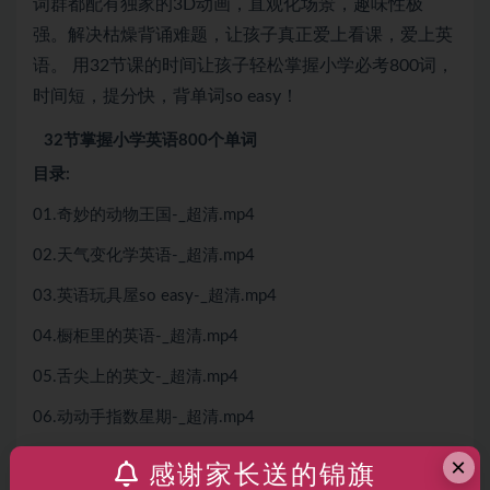
词群都配有独家的3D动画，直观化场景，趣味性极
强。解决枯燥背诵难题，让孩子真正爱上看课，爱上英
语。 用32节课的时间让孩子轻松掌握小学必考800词，
时间短，提分快，背单词so easy！
32节掌握小学英语800个单词
目录:
01.奇妙的动物王国-_超清.mp4
02.天气变化学英语-_超清.mp4
03.英语玩具屋so easy-_超清.mp4
04.橱柜里的英语-_超清.mp4
05.舌尖上的英文-_超清.mp4
06.动动手指数星期-_超清.mp4
07.购物英语买买买-_超清.mp4
×
感谢家长送的锦旗