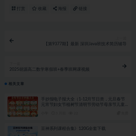
打赏
收藏
海报
链接
上一篇
【第9377期】最新 深圳Java班技术简历辅导
下一篇
2025胡源高二数学寒假班+春季班网课视频
相关文章
手抄报电子报大全（1-12月节日类，元旦春节
元宵节妇女节植树节清明节劳动节母亲节儿童
节端午节父亲节党的生日教师节中秋节国庆节
小学
3 月前
22
免费
重阳节圣诞节新年手抄报）
豆神系列课程合集》120G全套下载