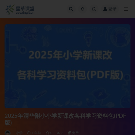
登录
全部
2025年清华附小小学新课改各科学习资料包(PDF
版)
小学
1 年前
0
8
免费