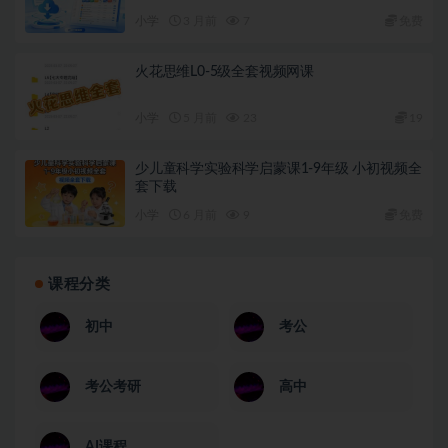
小学
3 月前
7
免费
火花思维L0-5级全套视频网课
小学
5 月前
23
19
少儿童科学实验科学启蒙课1-9年级 小初视频全
套下载
小学
6 月前
9
免费
课程分类
初中
考公
考公考研
高中
AI课程