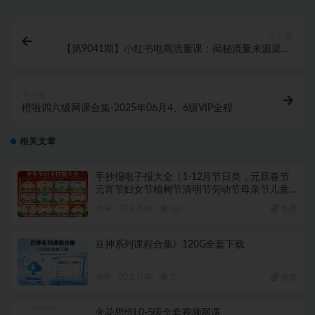
上一篇
【第9041期】小红书电商流量课：揭秘流量来源渠道,
掌握爆款笔记推流逻辑,提升店铺曝光
下一篇
橙啦四六级网课合集-2025年06月4、6级VIP全程
相关文章
手抄报电子报大全（1-12月节日类，元旦春节
元宵节妇女节植树节清明节劳动节母亲节儿童
节端午节父亲节党的生日教师节中秋节国庆节
小学
3 月前
22
免费
重阳节圣诞节新年手抄报）
豆神系列课程合集》120G全套下载
小学
3 月前
7
免费
火花思维L0-5级全套视频网课