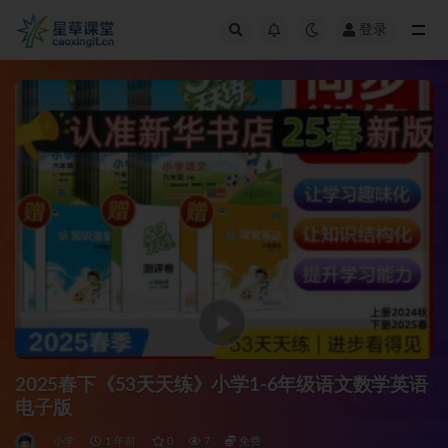
登录
全部
2025春下《53天天练》小学1-6年级语文数学英语
电子版
小学
1 年前
0
7
免费