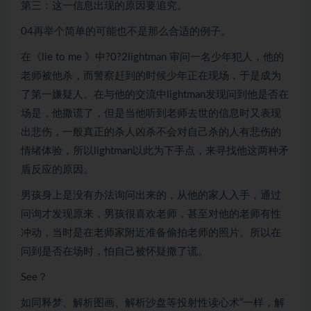
第三：这一信息出现的原因要追究。
04再举个简单的可能也不是那么合适的例子。
在《lie to me 》中?0?2lightman 审问一名少年犯人，他的
老师被他杀，而警察赶到的时候少年正在现场，于是成为
了第一嫌疑人。在与他的交流中lightman发现问到他是否在
场是，他撒谎了，但是当他听到老师去世的信息时又表现
出悲伤，一般真正的杀人凶杀不会对自己杀的人有悲伤的
情绪体验，所以lightman以此为下手点，来寻找他这两种矛
盾反应的原因。
男孩身上是没有办法询问出来的，从他的家人入手，通过
问询才发现原来，男孩很喜欢老师，甚至对他的老师有性
冲动，当时是在老师家附近准备偷拍老师的照片。所以在
问到是否在场时，怕自己被怀疑撒了谎。
See？
如同释梦、解析图画、解析沙盘等投射性读心术”一样，解