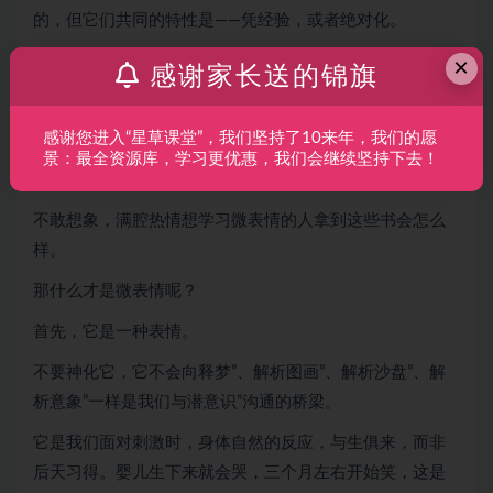
的，但它们共同的特性是——凭经验，或者绝对化。
也许是因为心理学的流行，或者一些文化产品的流行，比
×
感谢家长送的锦旗
如《lie to me》、《读心神探》等等，这几年好像微表情越
来越来越流行了，市面上的书，也是琳琅满目，难辨真
感谢您进入“星草课堂”，我们坚持了10来年，我们的愿
假，看到一些微表情的着作中还有额头宽的人、鼻子肉多
景：最全资源库，学习更优惠，我们会继续坚持下去！
的人、耳垂大的人怎么怎么样的理论，真是惊呆了。
不敢想象，满腔热情想学习微表情的人拿到这些书会怎么
样。
那什么才是微表情呢？
首先，它是一种表情。
不要神化它，它不会向释梦”、解析图画”、解析沙盘”、解
析意象”一样是我们与潜意识”沟通的桥梁。
它是我们面对刺激时，身体自然的反应，与生俱来，而非
后天习得。婴儿生下来就会哭，三个月左右开始笑，这是