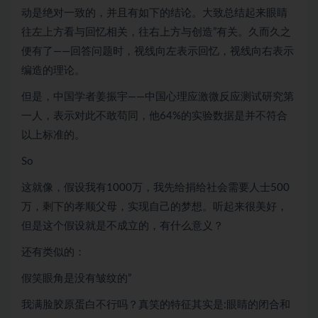
动是绝对一致的，并且有如下的结论。大致总结起来眼睛
往左上方看与回忆相关，往右上方与创造”有关。久而久之
便有了——回答问题时，视线向左表示回忆，视线向右表示
编造的理论。
但是，中国学者姜振宇——中国心理应激微反应测试研究第
一人，表示对此不敢苟同，他64%的实验数据是并不符合
以上标准的。
So
这就像，假设我有1000万，我先给捐给社会需要人士500
万，剩下的孝顺父母，实现自己的梦想。听起来很美好，
但是这个假设就是不成立的，有什么意义？
还有类似的：
假笑眼角是没有皱纹的”
我满脸胶原蛋白不行吗？真笑的特征其实是:眼睛的闭合和