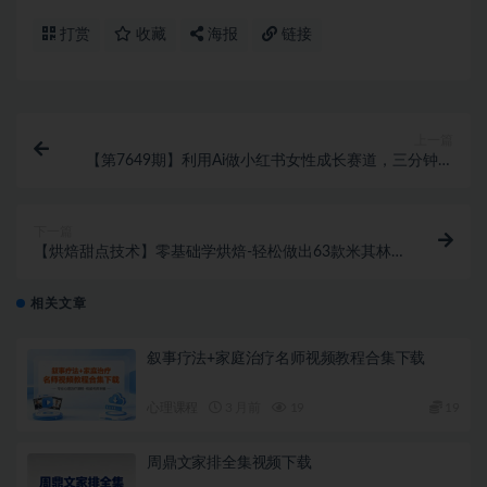
打赏
收藏
海报
链接
上一篇
【第7649期】利用Ai做小红书女性成长赛道，三分钟制
作一条笔记，轻松月入1w+
下一篇
【烘焙甜点技术】零基础学烘焙-轻松做出63款米其林
级甜点
相关文章
叙事疗法+家庭治疗名师视频教程合集下载
心理课程
3 月前
19
19
周鼎文家排全集视频下载