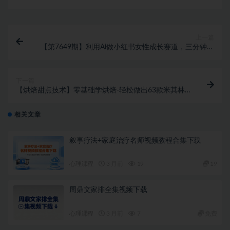
上一篇
【第7649期】利用Ai做小红书女性成长赛道，三分钟制
作一条笔记，轻松月入1w+
下一篇
【烘焙甜点技术】零基础学烘焙-轻松做出63款米其林
级甜点
相关文章
叙事疗法+家庭治疗名师视频教程合集下载
心理课程
3 月前
19
19
周鼎文家排全集视频下载
心理课程
3 月前
7
免费