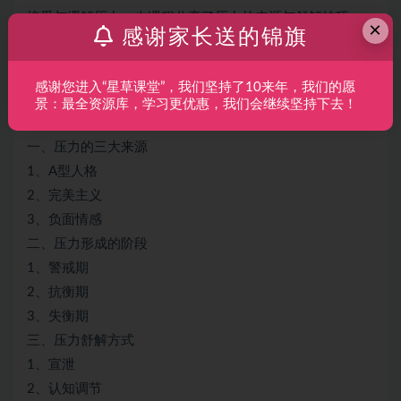
接受与缓解压力。本课程分享了压力的来源与舒解技巧，
×
感谢家长送的锦旗
解析了压力的三大来源、形成阶段以及三大舒解方式，帮
助学员认知压力，读懂压力，通过有效的引导与舒解，化
感谢您进入“星草课堂”，我们坚持了10来年，我们的愿
解压力，让压力转化为提升的动力。
景：最全资源库，学习更优惠，我们会继续坚持下去！
课程大纲：
一、压力的三大来源
1、A型人格
2、完美主义
3、负面情感
二、压力形成的阶段
1、警戒期
2、抗衡期
3、失衡期
三、压力舒解方式
1、宣泄
2、认知调节