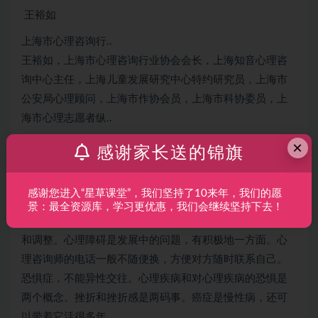
王裕如
上海市心理咨询行..
王裕如，上海市心理咨询行业协会会长，上海知音心理咨
询中心主任，上海儿童发展研究中心特约研究员，上海市
公安局心理顾问，上海市作协会员，上海市科协委员，上
海市心理志愿者纵..
×
感谢家长送的锦旗
成人的心理障碍达到10%以上，未成年人的比率更高，每
年1000万人自杀未遂。2040年，心理疾病将达到40%左
感谢您进入“星草课堂”，我们坚持了10来年，我们的愿
右。魔高一尺道高一丈。
景：最全资源库，学习更优惠，我们会继续坚持下去！
心理障碍有保护作用的,感觉不好的话，可能会找人化解
和调整。心理障碍是发展中的问题，有积极地一方面。心
理咨询师的电话一般不随便换，方便对方随时联系自己。
恐惧症，不能异性交往。心理疾病和对心理疾病的恐惧是
两个概念。挫折和挫折感是两码事。癌症是慢性病，还可
以带着它活很多年。