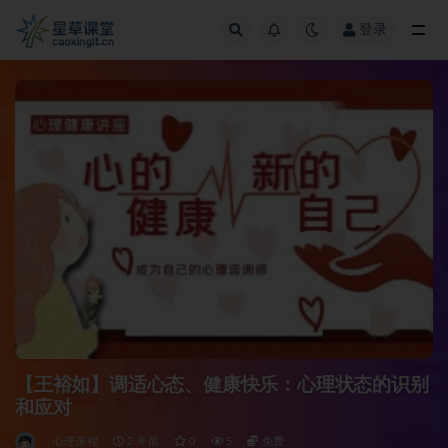
登录
全部
【王裕如】调适心态、健康快乐：心理状态的识别
和应对
心理课程
2 年前
0
5
免费