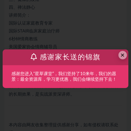
四、禅法静心
讲师简介：
国际认证家庭教育专家
国际STAIR临床家庭治疗师
6秒钟情商教练
美国爱家协会情商辅导员
×
中国红十字会“心灵阳光工程”认证心理专家
感谢家长送的锦旗
国家高级心理咨询师，擅长心理学理论和技术，新时代灵
性思想。
感谢您进入“星草课堂”，我们坚持了10来年，我们的愿
十五年职业培训经验，十五年企业高层运营管理的全盘实
景：最全资源库，学习更优惠，我们会继续坚持下去！
践经验，知识储备丰富、见解深刻，求本求源，追求培训
的长期效果，是实战派资深讲师。
本内容由网友收集整理提供感谢分享，如有侵权请联系处