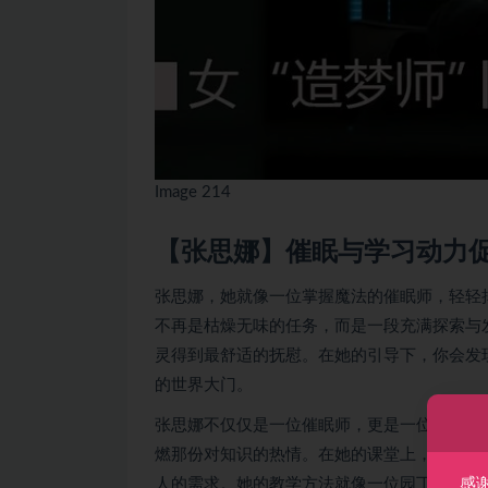
Image 214
【张思娜】催眠与学习动力促
张思娜，她就像一位掌握魔法的催眠师，轻轻
不再是枯燥无味的任务，而是一段充满探索与
灵得到最舒适的抚慰。在她的引导下，你会发
的世界大门。
张思娜不仅仅是一位催眠师，更是一位心灵的
燃那份对知识的热情。在她的课堂上，每个人
人的需求。她的教学方法就像一位园丁，精心
感