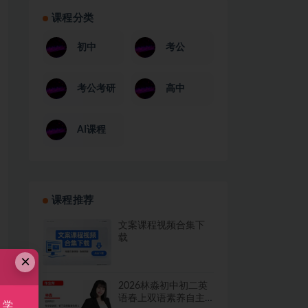
课程分类
初中
考公
考公考研
高中
AI课程
课程推荐
文案课程视频合集下
载
×
2026林淼初中初二英
语春上双语素养自主
，学