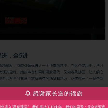
进，全5讲
挥动魔杖，就能引领你进入一个神奇的梦境。在这个梦境中，学习
发现的旅程。她的声音如同细雨般温柔，又如春风拂面，让人的心
现自己对学习充满了前所未有的渴望和动力，仿佛打开了一扇全新
感谢家长送的锦旗
导师。她懂得如何捕捉每个人内心深处的渴望，用她独特的方式点
都是一个独立的个体，她尊重每一个人的差异，用心去感受每一个
呵护着每一颗求知的种子，让它们在自己的节奏中茁壮成长。
谢您进入“星草课堂”，我们坚持了10来年，我们的愿景：最全资源库