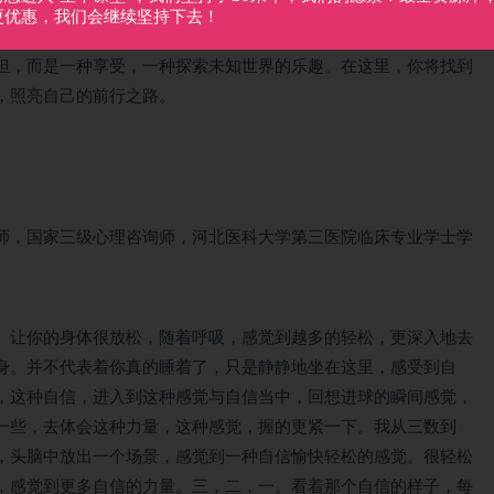
更优惠，我们会继续坚持下去！
体验到一种全新的学习方式。这不仅仅是一种技能的提升，更是一
担，而是一种享受，一种探索未知世界的乐趣。在这里，你将找到
，照亮自己的前行之路。
师，国家三级心理咨询师，河北医科大学第三医院临床专业学士学
。
。让你的身体很放松，随着呼吸，感觉到越多的轻松，更深入地去
身。并不代表着你真的睡着了，只是静静地坐在这里，感受到自
，这种自信，进入到这种感觉与自信当中，回想进球的瞬间感觉，
一些，去体会这种力量，这种感觉，握的更紧一下。我从三数到
，头脑中放出一个场景，感觉到一种自信愉快轻松的感觉。很轻松
，感觉到更多自信的力量。三，二，一。看着那个自信的样子，每