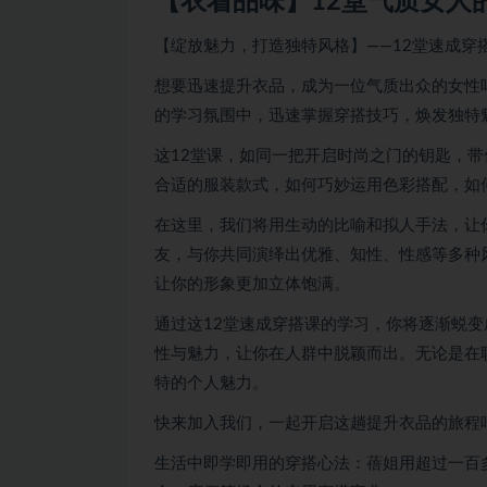
【衣着品味】12堂气质女人
【绽放魅力，打造独特风格】——12堂速成穿
想要迅速提升衣品，成为一位气质出众的女性
的学习氛围中，迅速掌握穿搭技巧，焕发独特
这12堂课，如同一把开启时尚之门的钥匙，
合适的服装款式，如何巧妙运用色彩搭配，如
在这里，我们将用生动的比喻和拟人手法，让
友，与你共同演绎出优雅、知性、性感等多种
让你的形象更加立体饱满。
通过这12堂速成穿搭课的学习，你将逐渐蜕
性与魅力，让你在人群中脱颖而出。无论是在
特的个人魅力。
快来加入我们，一起开启这趟提升衣品的旅程
生活中即学即用的穿搭心法：蓓姐用超过一百