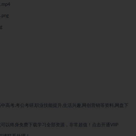
mp4
png
g
中高考,考公考研,职业技能提升,生活兴趣,网创营销等资料,网盘下
就可以
终身免费下载
学习全部资源，非常超值！点击开通VIIP