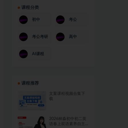
课程分类
初中
考公
考公考研
高中
AI课程
课程推荐
文案课程视频合集下
载
2026林淼初中初二英
语春上双语素养自主