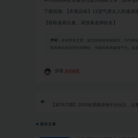
本内容由网友收集整理提供感谢分享，如有侵
下载链接: 【衣着品味】12堂气质女人的速成
【获取老师合集，请搜索老师姓名】
声明：
本站所有文章，如无特殊说明或标注，均为本
发布本站内容到任何网站、书籍等各类媒体平台。如
游客
永久会员
【第7673期】2024短视频得物平台玩法，去
加持爆款视频矩阵玩法，月入1w
相关文章