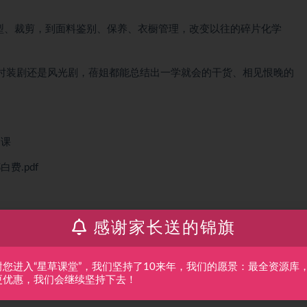
造型、裁剪，到面料鉴别、保养、衣橱管理，改变以往的碎片化学
。
时装剧还是风光剧，蓓姐都能总结出一学就会的干货、相见恨晚的
 课
费.pdf
f
感谢家长送的锦旗
p4
谢您进入“星草课堂”，我们坚持了10来年，我们的愿景：最全资源库
p4
更优惠，我们会继续坚持下去！
df