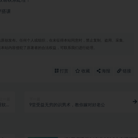
权请联系处理！
穿搭课
站原创发布。任何个人或组织，在未征得本站同意时，禁止复制、盗用、采集、
若本站内容侵犯了原著者的合法权益，可联系我们进行处理。
打赏
收藏
海报
链接
上一篇
下一篇
重软件
9堂受益无穷的识男术，教你嫁对好老公
～3w