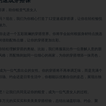
的速成穿搭课
搭课，助你蜕变气质女人
吗？现在，我们为你精心打造了12堂速成穿搭课，让你在轻松愉悦
魅力。
带你走进一个五彩斑斓的穿搭世界。你将学会如何根据身材特点挑选
何借助配饰点缀，让你的穿搭更加出彩。
你轻松理解穿搭的奥秘。比如，我们将服装比作一位善解人意的朋
风格；而配饰则如同一位细心的画家，为你的穿搭增添一抹亮色，
变成为一位气质出众的女性。你的穿搭将不再单调乏味，而是充满个
职场、约会还是日常生活中，你都能以优雅自信的姿态，展现出独
吧！让我们共同见证你的蜕变，成为一位气质女人的过程。
多万元的买买买和美美美穿搭经验，总结出涵盖职场、约会、聚