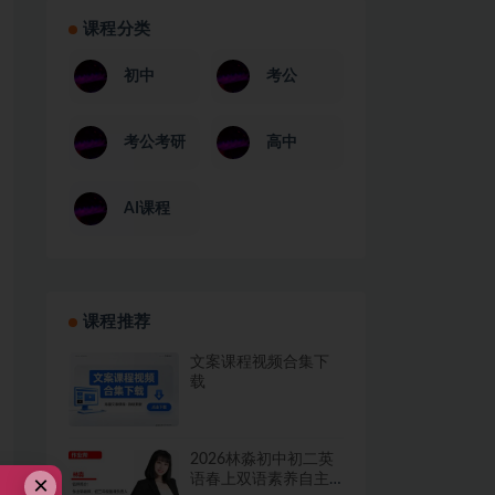
课程分类
初中
考公
考公考研
高中
AI课程
课程推荐
文案课程视频合集下
载
2026林淼初中初二英
×
语春上双语素养自主