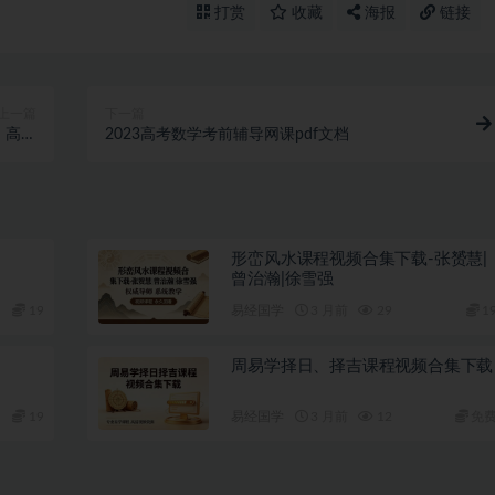
打赏
收藏
海报
链接
上一篇
下一篇
，高度
2023高考数学考前辅导网课pdf文档
00+
形峦风水课程视频合集下载-张赟慧|
曾治瀚|徐雪强
19
易经国学
3 月前
29
1
周易学择日、择吉课程视频合集下载
19
易经国学
3 月前
12
免