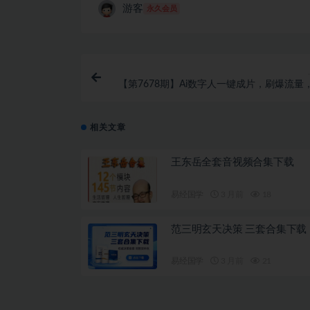
游客
永久会员
【第7678期】Ai数字人一键成片，刷爆流量
吸粉，小白日入10
相关文章
王东岳全套音视频合集下载
易经国学
3 月前
18
范三明玄天决策 三套合集下载
易经国学
3 月前
21