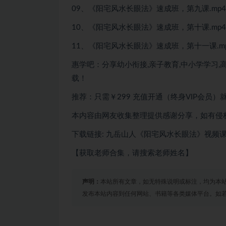
09、《阳宅风水长眼法》速成班，第九课.mp4
10、《阳宅风水长眼法》速成班，第十课.mp4
11、《阳宅风水长眼法》速成班，第十一课.m
惠学吧：分享幼小衔接,亲子教育,中小学学习,高
载！
推荐：只需￥299
充值开通（终身VIP会员）
本内容由网友收集整理提供感谢分享，如有侵
下载链接: 九岳山人《阳宅风水长眼法》视频
【获取老师合集，请搜索老师姓名】
声明：
本站所有文章，如无特殊说明或标注，均为本
发布本站内容到任何网站、书籍等各类媒体平台。如