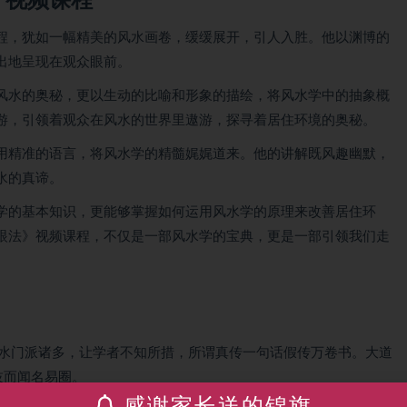
》视频课程
程，犹如一幅精美的风水画卷，缓缓展开，引人入胜。他以渊博的
出地呈现在观众眼前。
风水的奥秘，更以生动的比喻和形象的描绘，将风水学中的抽象概
游，引领着观众在风水的世界里遨游，探寻着居住环境的奥秘。
用精准的语言，将风水学的精髓娓娓道来。他的讲解既风趣幽默，
水的真谛。
学的基本知识，更能够掌握如何运用风水学的原理来改善居住环
眼法》视频课程，不仅是一部风水学的宝典，更是一部引领我们走
风水门派诸多，让学者不知所措，所谓真传一句话假传万卷书。大道
技而闻名易圈。
感谢家长送的锦旗