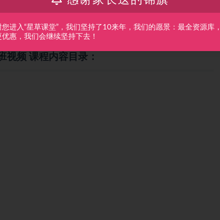
出，引起一时洛阳纸贵，术家几乎皆有。
各地周易老师登门拜访学习，在唯一嫡传老师不吝传授下，受到广大
谢您进入“星草课堂”，我们坚持了10来年，我们的愿景：最全资源库
更优惠，我们会继续坚持下去！
班视频 课程内容目录：