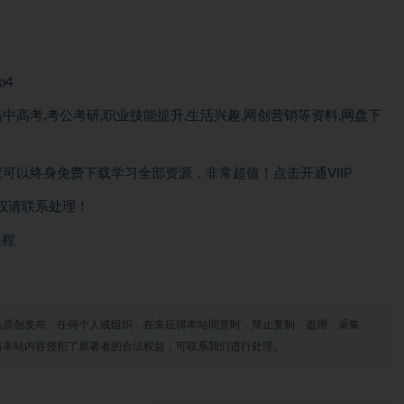
p4
中高考,考公考研,职业技能提升,生活兴趣,网创营销等资料,网盘下
就可以
终身免费下载
学习全部资源，非常超值！点击开通VIIP
权请联系处理！
课程
站原创发布。任何个人或组织，在未征得本站同意时，禁止复制、盗用、采集、
若本站内容侵犯了原著者的合法权益，可联系我们进行处理。