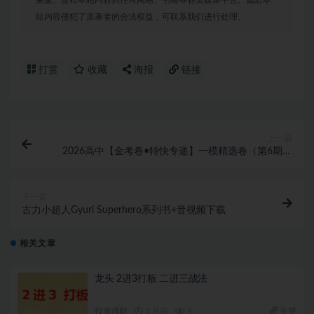
采集、发布本站内容到任何网站、书籍等各类媒体平台。如若本
站内容侵犯了原著者的合法权益，可联系我们进行处理。
打赏
收藏
海报
链接
上一篇
2026高中【金考卷•特快专递】一模精选卷（第6期）
全科PDF下载
下一篇
古力小超人Gyuri Superhero系列书+音视频下载
相关文章
龙头 2进3打板 二进三战法
投资理财
3 月前
9
免费