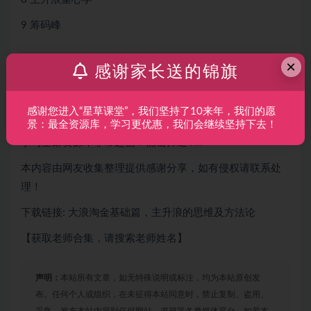
9 筹码峰
×
感谢家长送的锦旗
惠学吧：分享幼小衔接,亲子教育,中小学学习,高中高考,考公
考研,职业技能提升,生活兴趣,网创营销等资料,网盘下载！
感谢您进入“星草课堂”，我们坚持了10来年，我们的愿
推荐：只需
充值开通（终身VIP会员）就可以
终身免费下载
景：最全资源库，学习更优惠，我们会继续坚持下去！
学习全部资源，非常超值！点击开通VIIP
本内容由网友收集整理提供感谢分享，如有侵权请联系处
理！
下载链接: 大浪淘金基础篇，主升浪的思维及方法论
【获取老师合集，请搜索老师姓名】
声明：
本站所有文章，如无特殊说明或标注，均为本站原创发
布。任何个人或组织，在未征得本站同意时，禁止复制、盗用、