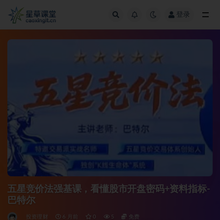
登录
全部
五星竞价法强基课，看懂股市开盘密码+资料指标-
巴特尔
投资理财
6 月前
0
5
免费