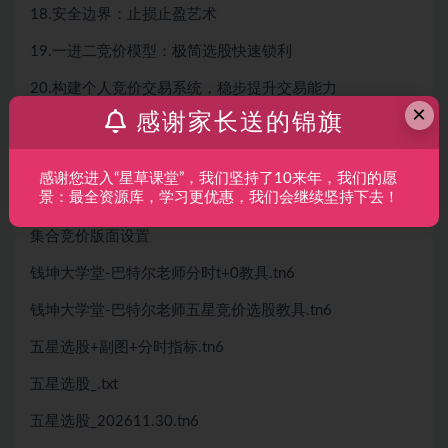
18.安全边界：止损止盈艺术
19.一进二竞价模型：极简选股快速锁利
20.构建个人竞价交易系统，稳步提升交易能力
×
感谢家长送的锦旗
T+0指标使用方法
T0安装视频
感谢您进入“星草课堂”，我们坚持了10来年，我们的愿
景：最全资源库，学习更优惠，我们会继续坚持下去！
黄金分割划线
集合竞价版面设置
钱坤大学堂-巴特尔老师分时t+0教具.tn6
钱坤大学堂-巴特尔老师五星竞价选股教具.tn6
五星选股+副图+分时指标.tn6
五星选股_.txt
五星选股_202611.30.tn6