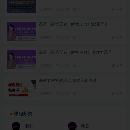
投资理财
3 月前
5
免费
高亮《趋势王者・解密主力》波浪理论
投资理财
3 月前
7
免费
高亮《趋势王者・解密主力》动力学原理
投资理财
3 月前
5
免费
高阶妙手实战班 老缪跟庄私房课
投资理财
3 月前
7
免费
课程分类
初中
考公