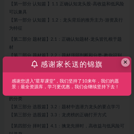
【第一部分 认知篇 】1.1 正确认知龙头股-高收益和低风险
可以兼具
【第一部分 认知篇 】1.2：龙头背后的推升主力-游资及行
为特征
【第二部分 题材篇】2.1：正确认知题材-龙头皆扎根于题
材
【第二部分 题材篇】2.2：题材强弱判断和分类-教你识别
×
感谢家长送的锦旗
大题材
【第二部分 题材篇】2.3：情绪影响以及题材的扩散与衍变
【第二部分 题材篇】2.4：题材炒作模式的“套路”学习
感谢您进入“星草课堂”，我们坚持了10来年，我们的愿
景：最全资源库，学习更优惠，我们会继续坚持下去！
【第三部分 选股篇】3.1：龙头不止一种，教你划分龙头股
的分类
【第三部分 选股篇】3.2：题材中选潜力龙头的要点学习
【第三部分 选股篇】3.3：龙虎榜的正确打开方式
【第四部分 择时篇】4.1：擒龙先择时，高收益与低风险可