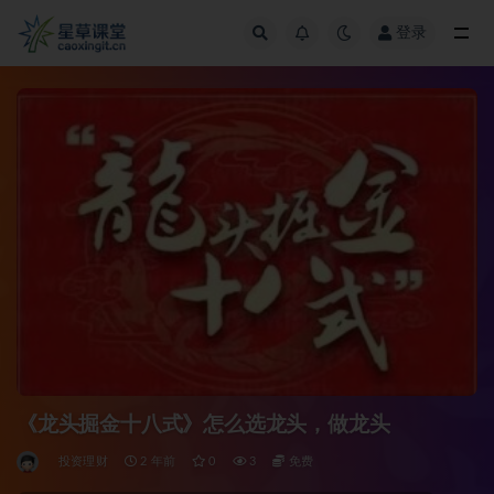
登录
全部
《龙头掘金十八式》怎么选龙头，做龙头
投资理财
2 年前
0
3
免费