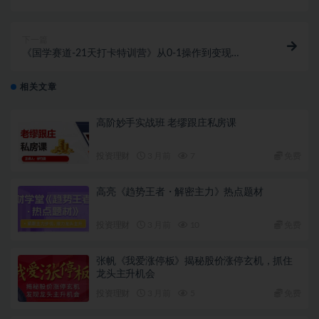
下一篇
《国学赛道-21天打卡特训营》从0-1操作到变现
3.8w【已实战赚到钱】
相关文章
高阶妙手实战班 老缪跟庄私房课
投资理财
3 月前
7
免费
高亮《趋势王者・解密主力》热点题材
投资理财
3 月前
10
免费
张帆《我爱涨停板》揭秘股价涨停玄机，抓住
龙头主升机会
投资理财
3 月前
5
免费