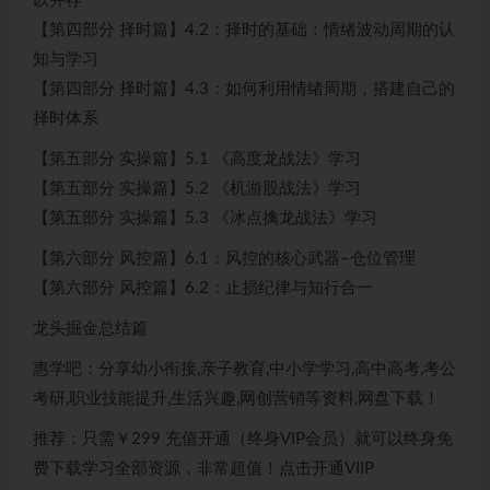
以并存
【第四部分 择时篇】4.2：择时的基础：情绪波动周期的认
知与学习
【第四部分 择时篇】4.3：如何利用情绪周期，搭建自己的
择时体系
【第五部分 实操篇】5.1 《高度龙战法》学习
【第五部分 实操篇】5.2 《机游股战法》学习
【第五部分 实操篇】5.3 《冰点擒龙战法》学习
【第六部分 风控篇】6.1：风控的核心武器–仓位管理
【第六部分 风控篇】6.2：止损纪律与知行合一
龙头掘金总结篇
惠学吧：分享幼小衔接,亲子教育,中小学学习,高中高考,考公
考研,职业技能提升,生活兴趣,网创营销等资料,网盘下载！
推荐：只需￥299
充值开通（终身VIP会员）就可以
终身免
费下载
学习全部资源，非常超值！点击开通VIIP