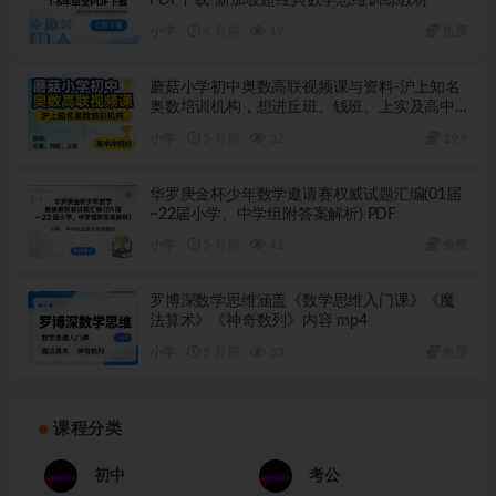
PDF下载-新加坡超经典数学思维训练教材
小学
4 月前
19
免费
蘑菇小学初中奥数高联视频课与资料-沪上知名
奥数培训机构，想进丘班、钱班、上实及高中
冲四校的闭眼入
小学
5 月前
52
19.9
华罗庚金杯少年数学邀请赛权威试题汇编(01届
~22届小学、中学组附答案解析) PDF
小学
5 月前
41
免费
罗博深数学思维涵盖《数学思维入门课》《魔
法算术》《神奇数列》内容 mp4
小学
5 月前
33
免费
课程分类
初中
考公