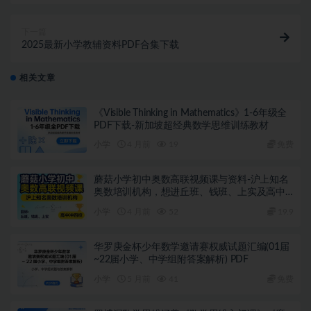
下一篇
2025最新小学教辅资料PDF合集下载
相关文章
《Visible Thinking in Mathematics》1-6年级全
PDF下载-新加坡超经典数学思维训练教材
小学
4 月前
19
免费
蘑菇小学初中奥数高联视频课与资料-沪上知名
奥数培训机构，想进丘班、钱班、上实及高中
冲四校的闭眼入
小学
4 月前
52
19.9
华罗庚金杯少年数学邀请赛权威试题汇编(01届
~22届小学、中学组附答案解析) PDF
小学
5 月前
41
免费