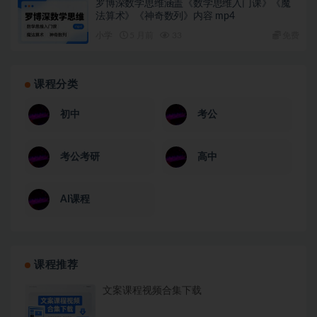
罗博深数学思维涵盖《数学思维入门课》《魔
法算术》《神奇数列》内容 mp4
小学
5 月前
33
免费
课程分类
初中
考公
考公考研
高中
AI课程
课程推荐
文案课程视频合集下载