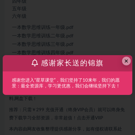
四年级
五年级
六年级
一本数学思维训练一年级.pdf
一本数学思维训练二年级.pdf
一本数学思维训练三年级.pdf
一本数学思维训练四年级.pdf
×
一本数学思维训练五年级.pdf
感谢家长送的锦旗
一本数学思维训练六年级.pdf
感谢您进入“星草课堂”，我们坚持了10来年，我们的愿
【惠学吧】：分享幼小衔接,早教启蒙,亲子教育,中小学学习,
景：最全资源库，学习更优惠，我们会继续坚持下去！
高中高考,考公考研,职业技能提升,生活兴趣,网创营销等资
料,网盘下载！
推荐：只需￥299 充值开通（终身VIP会员）就可以终身免
费下载学习全部资源，非常超值！点击开通VIIP
本内容由网友收集整理提供感谢分享，如有侵权请联系处