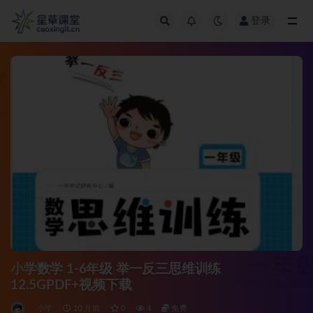
登录
全部
小学数学 1-6年级 举一反三思维训练
12.5GPDF+视频下载
小学
10 月前
0
4
免费