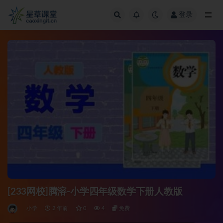
登录
全部
[233网校]腾溶-小学四年级数学下册人教版
小学
2 年前
0
4
免费