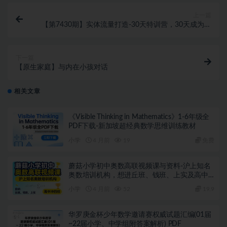
上一篇
【第7430期】实体流量打造-30天特训营，30天成为行
业标杆
下一篇
【原生家庭】与内在小孩对话
相关文章
《Visible Thinking in Mathematics》1-6年级全
PDF下载-新加坡超经典数学思维训练教材
小学
4 月前
19
免费
蘑菇小学初中奥数高联视频课与资料-沪上知名
奥数培训机构，想进丘班、钱班、上实及高中
冲四校的闭眼入
小学
4 月前
52
19.9
华罗庚金杯少年数学邀请赛权威试题汇编(01届
~22届小学、中学组附答案解析) PDF