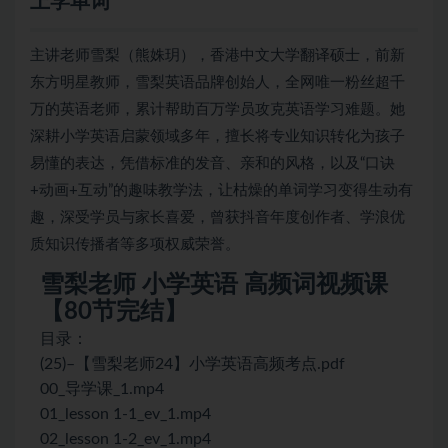
上学单词
主讲老师雪梨（熊姝玥），香港中文大学翻译硕士，前新
东方明星教师，雪梨英语品牌创始人，全网唯一粉丝超千
万的英语老师，累计帮助百万学员攻克英语学习难题。她
深耕小学英语启蒙领域多年，擅长将专业知识转化为孩子
易懂的表达，凭借标准的发音、亲和的风格，以及“口诀
+动画+互动”的趣味教学法，让枯燥的单词学习变得生动有
趣，深受学员与家长喜爱，曾获抖音年度创作者、学浪优
质知识传播者等多项权威荣誉。
雪梨老师 小学英语 高频词视频课
【80节完结】
目录：
(25)–【雪梨老师24】小学英语高频考点.pdf
00_导学课_1.mp4
01_lesson 1-1_ev_1.mp4
02_lesson 1-2_ev_1.mp4