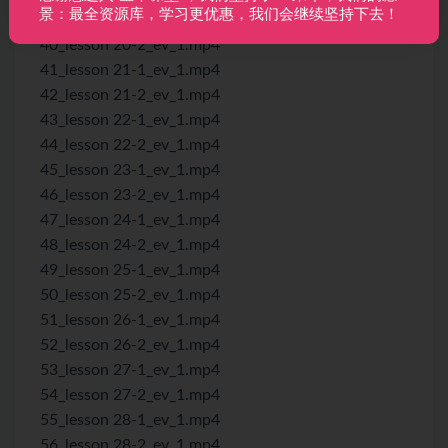
景：最全资源库，学习更优惠，我们会继续坚持下去！
39_lesson 20-1_ev_1.mp4
40_lesson 20-2_ev_1.mp4
41_lesson 21-1_ev_1.mp4
42_lesson 21-2_ev_1.mp4
43_lesson 22-1_ev_1.mp4
44_lesson 22-2_ev_1.mp4
45_lesson 23-1_ev_1.mp4
46_lesson 23-2_ev_1.mp4
47_lesson 24-1_ev_1.mp4
48_lesson 24-2_ev_1.mp4
49_lesson 25-1_ev_1.mp4
50_lesson 25-2_ev_1.mp4
51_lesson 26-1_ev_1.mp4
52_lesson 26-2_ev_1.mp4
53_lesson 27-1_ev_1.mp4
54_lesson 27-2_ev_1.mp4
55_lesson 28-1_ev_1.mp4
56_lesson 28-2_ev_1.mp4