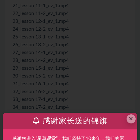
21_lesson 11-1_ev_1.mp4
22_lesson 11-2_ev_1.mp4
23_lesson 12-1_ev_1.mp4
24_lesson 12-2_ev_1.mp4
25_lesson 13-1_ev_1.mp4
26_lesson 13-2_ev_1.mp4
27_lesson 14-1_ev_1.mp4
28_lesson 14-2_ev_1.mp4
29_lesson 15-1_ev_1.mp4
30_lesson 15-2_ev_1.mp4
31_lesson 16-1_ev_1.mp4
32_lesson 16-2_ev_1.mp4
33_lesson 17-1_ev_1.mp4
34_lesson 17-2_ev_1.mp4
35_lesson 18-1_ev_1.mp4
×
感谢家长送的锦旗
36_lesson 18-2_ev_1.mp4
37_lesson 19-1_ev_1.mp4
38_lesson 19-2_ev_1.mp4
感谢您进入“星草课堂”，我们坚持了10来年，我们的愿