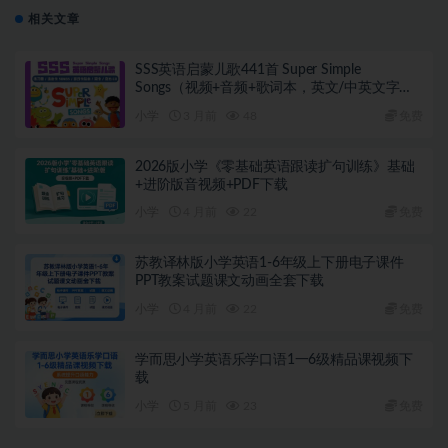
相关文章
SSS英语启蒙儿歌441首 Super Simple
Songs（视频+音频+歌词本，英文/中英文字
幕）
小学
3 月前
48
免费
2026版小学《零基础英语跟读扩句训练》基础
+进阶版音视频+PDF下载
小学
4 月前
22
免费
苏教译林版小学英语1-6年级上下册电子课件
PPT教案试题课文动画全套下载
小学
4 月前
22
免费
学而思小学英语乐学口语1一6级精品课视频下
载
小学
5 月前
23
免费