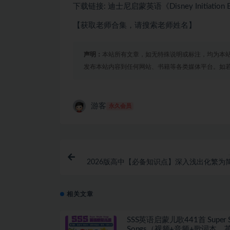
下载链接: 迪士尼启蒙英语《Disney Initiation
【获取老师合集，请搜索老师姓名】
声明：
本站所有文章，如无特殊说明或标注，均为本
发布本站内容到任何网站、书籍等各类媒体平台。如
游客
永久会员
2026版高中【必备知识点】深入浅出化繁为
上册9科全
相关文章
SSS英语启蒙儿歌441首 Super S
Songs（视频+音频+歌词本，