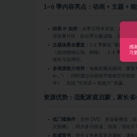
1~6 季内容亮点：动画 + 主题 +
经典 IP 加持
：全季沿用米老鼠、唐老鸭、
等故事片段，娃自带兴趣滤镜，主动追更
主题场景全覆盖
：1-2 季聚焦 “家庭日常
感
（如动植物认知、购物），5-6 季融入 
习
味性与实用性。
多维度能力培养
：每集暗藏高频词、重复句式（如 1
to…”），同时通过动画情节锻炼空间智
作），实现 “学英语 + 练能力” 双赢。
资源优势：适配家庭启蒙，家长省
低门槛操作
：支持 DVD、多设备播放，
次附赠），同步参与跟读、游戏，强化学
权威背书
：符合义务教育英语课标，课标