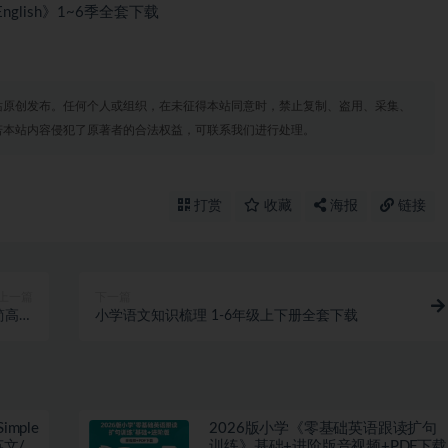
 English》1~6季全套下载
站原创发布。任何个人或组织，在未征得本站同意时，禁止复制、盗用、采集、
若本站内容侵犯了原著者的合法权益，可联系我们进行处理。
打赏
收藏
海报
链接
上一篇
下一篇
简高二
小学语文知识梳理 1-6年级上下册全套下载
套下载
imple
2026版小学《零基础英语跟读扩句
英文/
训练》基础+进阶版音视频+PDF下载