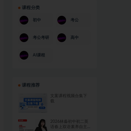
课程分类
初中
考公
考公考研
高中
AI课程
课程推荐
文案课程视频合集下
载
2026林淼初中初二英
语春上双语素养自主