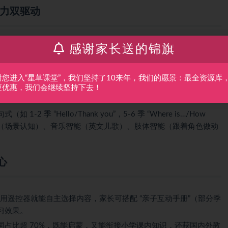
 能力双驱动
感谢家长送的锦旗
冰雪奇缘角色等经典卡通形象，搭配《狮子王》《玩具总动员》
学英语。
”“基础社交”（如问候、点餐），3-4 季拓展 “自然探索”“生活技能”
谢您进入“星草课堂”，我们坚持了10来年，我们的愿景：最全资源库
“文化故事”“逻辑表达”（如经典童话改编、问题解决对话），兼顾趣
更优惠，我们会继续坚持下去！
-2 季 “Hello/Thank you”，5-6 季 “Where is…/How
能（场景认知）、音乐智能（英文儿歌）、肢体智能（跟着角色做动
心
娃用遥控器就能自主选择内容，家长可搭配 “亲子互动手册”（部分季
习效果。
词占比超 70%，既能启蒙，又能衔接小学课内知识，还获国内外教