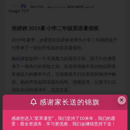
Image 759
张婷婷 2019暑 小学二年级英语暑假班
2019年夏季，gt课堂的张婷婷老师为小学二年级的孩子
们带来了一堂别开生面的英语暑假班。
她的课堂如同一个充满魔力的英语王国，孩子们仿佛置
身于一场奇幻的冒险之旅。张老师用她丰富的知识和富
有感染力的教学方式，引领着孩子们在英语的海洋中畅
游。她的声音如同清晨的鸟鸣，清脆悦耳，让孩子们沉
浸在知识的海洋中，流连忘返。
×
在她的课堂上，孩子们不再是被动的接受者，而是成为
感谢家长送的锦旗
了积极参与者。她用生动的比喻和拟人化的手法，让抽
象的英语知识变得具象化，让孩子们在欢笑中掌握知
感谢您进入“星草课堂”，我们坚持了10来年，我们的愿
景：最全资源库，学习更优惠，我们会继续坚持下去！
识，感受英语的魅力。