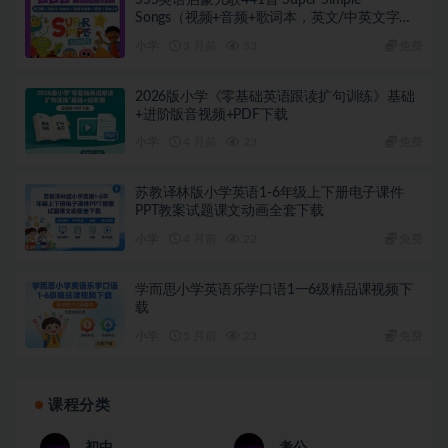
SSS英语启蒙儿歌441首 Super Simple
Songs（视频+音频+歌词本，英文/中英文字
幕）
小学
3 月前
53
免费
2026版小学《零基础英语跟读扩句训练》基础
+进阶版音视频+PDF下载
小学
4 月前
23
免费
苏教译林版小学英语1-6年级上下册电子课件
PPT教案试题课文动画全套下载
小学
4 月前
22
免费
学而思小学英语乐学口语1一6级精品课视频下
载
小学
5 月前
23
免费
课程分类
初中
考公