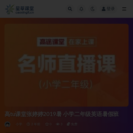
登录
全部
高tu课堂张婷婷2019暑 小学二年级英语暑假班
小学
2 年前
0
3
免费