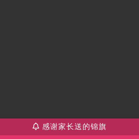
材精讲+奥数拓展）【12讲,张新刚】
感谢家长送的锦旗
精讲+奥数拓展）【16讲,张新刚】(1)