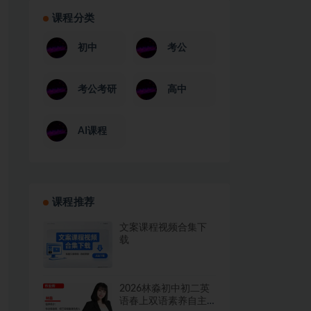
课程分类
初中
考公
考公考研
高中
AI课程
课程推荐
文案课程视频合集下
载
2026林淼初中初二英
语春上双语素养自主