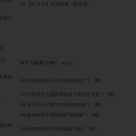
余音绕
45.【练习15】古诗朗诵《将进酒》
学呢？
吗_
怎么
亲子沟通课10课时（mp3）：
毛遂自
46.如何提高孩子的口语表达能力？（赠）
_
47.到底是什么原因导致孩子说话不清楚？（赠）
48.孩子不会运用气息的原因何在？（赠）
49.如何帮孩子经营他的“朋友圈”？（赠）
据从何
50.如何帮助孩子养成阅读习惯？（赠）