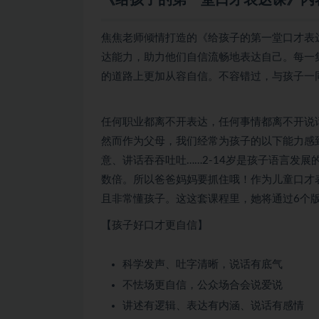
焦焦老师倾情打造的《给孩子的第一堂口才表
达能力，助力他们自信流畅地表达自己。每一
的道路上更加从容自信。不容错过，与孩子一
任何职业都离不开表达，任何事情都离不开说
然而作为父母，我们经常为孩子的以下能力感
意、讲话吞吞吐吐……2-14岁是孩子语言发
数倍。所以爸爸妈妈要抓住哦！作为儿童口才
且非常懂孩子。这这套课程里，她将通过6个版
【孩子好口才更自信】
科学发声、吐字清晰，说话有底气
不怯场更自信，公众场合会说爱说
讲述有逻辑、表达有内涵、说话有感情