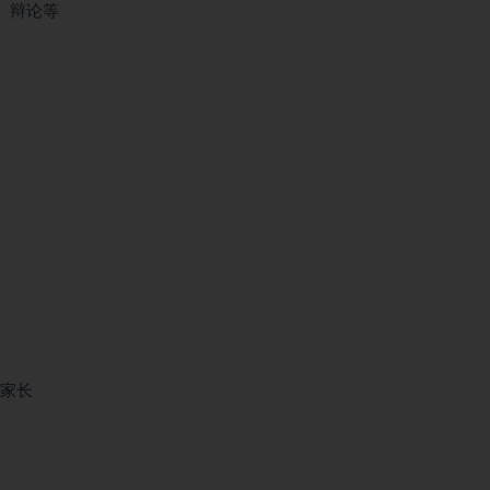
、辩论等
及家长