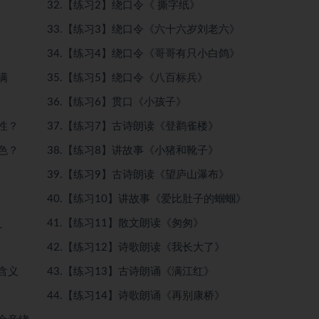
32.【练习2】绕口令《 撕字纸》
33.【练习3】绕口令《六十六岁刘老六》
34.【练习4】绕口令《哥哥有只小白鸽》
满
35.【练习5】绕口令《八百标兵》
36.【练习6】贯口《小孩子》
性？
37.【练习7】古诗朗读《登鹳雀楼》
色？
38.【练习8】讲故事《小猪和靴子》
39.【练习9】古诗朗读《望庐山瀑布》
40.【练习10】讲故事《爱比肚子的蝈蝈》
_
41.【练习11】散文朗读《匆匆》
42.【练习12】诗歌朗读《我长大了》
含义
43.【练习13】古诗朗诵《满江红》
44.【练习14】诗歌朗诵《再别康桥》