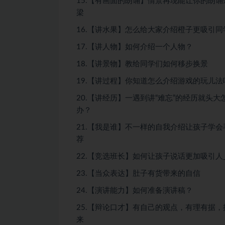
15.【有画面的朗诵】情景再现能让你的朗诵
梁
16.【讲水果】怎么给大家介绍橙子更吸引同
17.【讲人物】如何介绍一个人物？
18.【讲景物】教给同学们如何移步换景
19.【讲过程】你知道怎么介绍游戏的玩儿法
20.【讲经历】一遇到讲“难忘”的经历就头大
办？
21.【我是谁】不一样的自我介绍让孩子学会
荐
22.【竞选班长】如何让孩子说话更加吸引人
23.【当众表达】肚子有货带来的自信
24.【演讲能力】如何准备演讲稿？
25.【辩论口才】有自己的观点，有理有据，
来