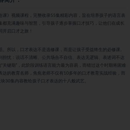
达课》视频课程，完整收录55集精彩内容，旨在培养孩子的语言表
集都充满趣味与智慧，引导孩子逐步掌握口才技巧，让他们在成长
同开启口才之旅！
话。所以，口才表达不是选修课，而是让孩子受益终生的必修课。
到担忧：说话不清晰、公共场合不自信、表达无逻辑、表述词不达
展的“关键期”，此阶段训练语言能力最为容易，而错过这个时期将困难
表达的教育名师，焦焦老师不仅有10多年的口才教育实战经验，而
块30集内容教给孩子口才表达的十八般武艺。