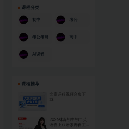
课程分类
初中
考公
考公考研
高中
AI课程
课程推荐
文案课程视频合集下
载
2026林淼初中初二英
语春上双语素养自主