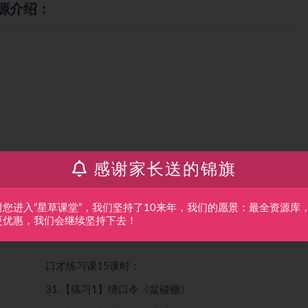
源介绍：
感谢家长送的锦旗
谢您进入“星草课堂”，我们坚持了10来年，我们的愿景：最全资源库
更优惠，我们会继续坚持下去！
焦老师视频课程全55集 目录：
口才练习课15课时：
31.【练习1】绕口令《盆碰棚》