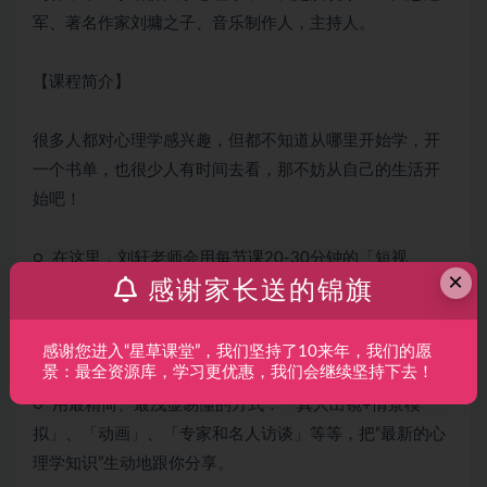
军、著名作家刘墉之子、音乐制作人，主持人。
【课程简介】
很多人都对心理学感兴趣，但都不知道从哪里开始学，开
一个书单，也很少人有时间去看，那不妨从自己的生活开
始吧！
○ 在这里，刘轩老师会用每节课20-30分钟的「短视
×
感谢家长送的锦旗
频」，教会你在职场上面学会察言观色、打败自己拖延的
毛病、建立良好的第一印象、跟自己相处化解负面情绪等
等。
感谢您进入“星草课堂”，我们坚持了10来年，我们的愿
景：最全资源库，学习更优惠，我们会继续坚持下去！
○ 用最精简、最浅显易懂的方式：「真人出镜+情景模
拟」、「动画」、「专家和名人访谈」等等，把“最新的心
理学知识”生动地跟你分享。