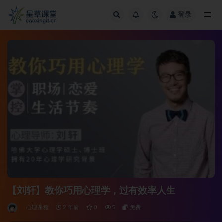
登录
全部
【刘轩】教你巧用心理学，过有效率人生
心理课程
2 年前
0
5
免费