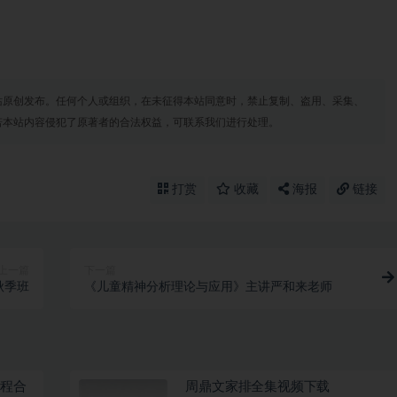
站原创发布。任何个人或组织，在未征得本站同意时，禁止复制、盗用、采集、
若本站内容侵犯了原著者的合法权益，可联系我们进行处理。
打赏
收藏
海报
链接
上一篇
下一篇
秋季班
《儿童精神分析理论与应用》主讲严和来老师
教程合
周鼎文家排全集视频下载