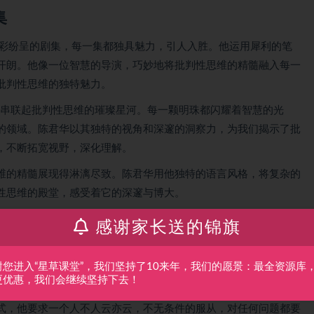
集
精彩纷呈的剧集，每一集都独具魅力，引人入胜。他运用犀利的笔
开朗。他像一位智慧的导演，巧妙地将批判性思维的精髓融入每一
批判性思维的独特魅力。
，串联起批判性思维的璀璨星河。每一颗明珠都闪耀着智慧的光
的领域。陈君华以其独特的视角和深邃的洞察力，为我们揭示了批
，不断拓宽视野，深化理解。
维的精髓展现得淋漓尽致。陈君华用他独特的语言风格，将复杂的
性思维的殿堂，感受着它的深邃与博大。
性思维的奇妙之旅。在这55集的剧集中，我们将一同领略批判性思
感谢家长送的锦旗
更加深邃、更加广阔。
谢您进入“星草课堂”，我们坚持了10来年，我们的愿景：最全资源库
更优惠，我们会继续坚持下去！
式，他要求一个人不人云亦云，不无条件的服从，对任何问题都要