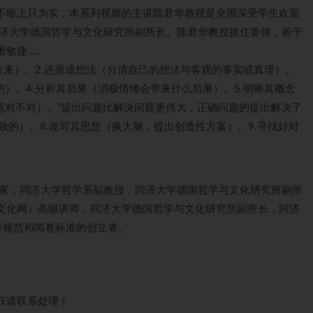
不唯上只为实，本系列视频的主讲陈君华教授是全国深受学生欢迎
同济大学德国哲学与文化研究所副所长。陈君华教授抓住要领，善于
敏捷…..
走出来）。2.还原成想法（分清自己的想法与客观的事实或真理）。
的）。4.分析其后果（消极情绪会带来什么后果）。5.明晰其概念
题对不对）。“提出问题比解决问题更伟大，正确问题的提出解决了
致的）。8.改写其思想（换大脑，提出创造性方案）。9.寻找好对
专家，同济大学哲学系副教授，同济大学德国哲学与文化研究所副所
文化网）高级讲师，同济大学德国哲学与文化研究所副所长，同济
作规范和阅卷标准的创立者。
权请联系处理！