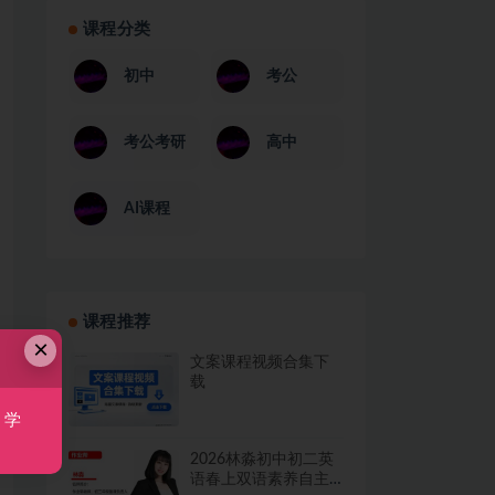
课程分类
初中
考公
考公考研
高中
AI课程
课程推荐
×
文案课程视频合集下
载
，学
2026林淼初中初二英
语春上双语素养自主