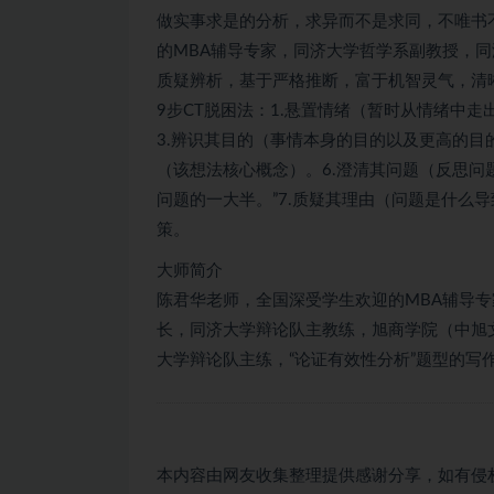
做实事求是的分析，求异而不是求同，不唯书
的MBA辅导专家，同济大学哲学系副教授，
质疑辨析，基于严格推断，富于机智灵气，清晰
9步CT脱困法：1.悬置情绪（暂时从情绪中
3.辨识其目的（事情本身的目的以及更高的目
（该想法核心概念）。6.澄清其问题（反思问
问题的一大半。”7.质疑其理由（问题是什么导
策。
大师简介
陈君华老师，全国深受学生欢迎的MBA辅导
长，同济大学辩论队主教练，旭商学院（中旭
大学辩论队主练，“论证有效性分析”题型的写
本内容由网友收集整理提供感谢分享，如有侵