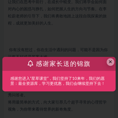
让我们在思考中前行，在成长中蜕变。我们将学会如何面
对内心的困惑与挣扎，如何把握人生的方向与节奏。在李
松蔚老师的引导下，我们将勇敢地踏上这段自我探索的旅
程，成就更加美好的人生。
你有没有想过，你在生活中遇到的问题，可能不是因为你
运气不好或是答案太难
×
感谢家长送的锦旗
而是「问题」本身出了问题？心理学不但可以带我们认识
客观世界
感谢您进入“星草课堂”，我们坚持了10来年，我们的愿
同时还可以带我们认识我们「认识客观世界」的过程本身
景：最全资源库，学习更优惠，我们会继续坚持下去！
李松蔚，北京大学临床心理学博士，知乎心理学话题的优
秀问答者。
将用最简单的方式，向大家引荐几个超乎寻常的心理哲学
视角，为你带来看待世界的新奇角度。