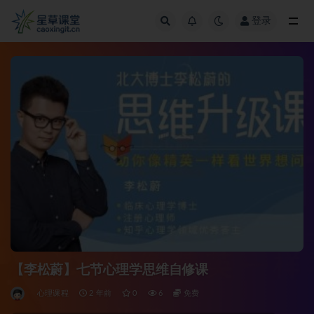
登录
全部
【李松蔚】七节心理学思维自修课
心理课程
2 年前
0
6
免费