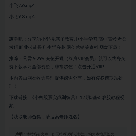
小飞9.6.mp4
小飞9.8.mp4
惠学吧：分享幼小衔接,亲子教育,中小学学习,高中高考,考公
考研,职业技能提升,生活兴趣,网创营销等资料,网盘下载！
推荐：只需￥299
充值开通（终身VIP会员）就可以
终身免
费下载
学习全部资源，非常超值！点击开通VIIP
本内容由网友收集整理提供感谢分享，如有侵权请联系处
理！
下载链接: 《小白股票实战训练营》12期0基础炒股教程视
频
【获取老师合集，请搜索老师姓名】
声明：
本站所有文章，如无特殊说明或标注，均为本站原创发