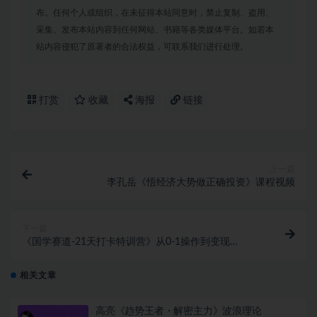
布。任何个人或组织，在未征得本站同意时，禁止复制、盗用、
采集、发布本站内容到任何网站、书籍等各类媒体平台。如若本
站内容侵犯了原著者的合法权益，可联系我们进行处理。
打赏
收藏
海报
链接
上一篇
李孔岳《悟经济大势做正确投资》课程视频
下一篇
《国学赛道-21天打卡特训营》从0-1操作到变现
3.8w【已实战赚到钱】
相关文章
高亮《趋势王者・解密主力》波浪理论