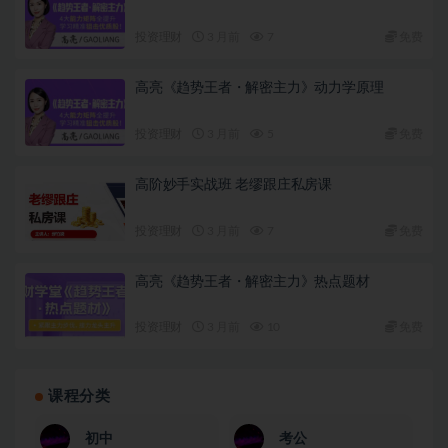
投资理财
3 月前
7
免费
高亮《趋势王者・解密主力》动力学原理
投资理财
3 月前
5
免费
高阶妙手实战班 老缪跟庄私房课
投资理财
3 月前
7
免费
高亮《趋势王者・解密主力》热点题材
投资理财
3 月前
10
免费
课程分类
初中
考公