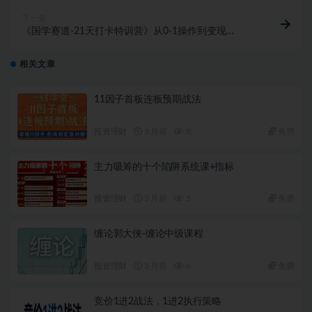
下一篇
《国学赛道-21天打卡特训营》从0-1操作到变现
3.8w【已实战赚到钱】
相关文章
11因子首板连板预期战法
投资理财
3 月前
8
免费
主力吸筹的十个陷阱系统课+指标
投资理财
3 月前
5
免费
缠论郭大侠-缠论中级课程
投资理财
3 月前
6
免费
竞价1进2战法，1进2执行策略