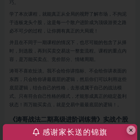
巧。
学了本次课程，就能真正从全局的视野了解市场，不拘泥
于连板龙头个股，这是每一个散户进阶成为顶级游资之路
必不可少的过程，让你拥有真正的大局观！
并且在不同于一期课程的情况下，也尽可能的包含了从择
时，到选股，再到买卖交易这一整套流程。课程的重点内
容，是万能买卖点、竞价部分、情绪周期。
涛哥不喜欢扯淡。我不会给你讲指标、不会给你讲表面的
东西，只会给你讲最底层的逻辑，然后你们可以利用这些
底层逻辑，结合自己的性格，去形成属于自己的战法模
式。只有符合自己性格的模式，才能形成真正的稳定盈利
状态！而万能买卖点，就是交易中最最底层的逻辑！。
《涛哥战法二期高级进阶训练营》实战个股
买点拆解 课程内容目录：
×
感谢家长送的锦旗