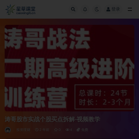
登录
全部
涛哥股市实战个股买点拆解-视频教学
投资理财
2 年前
0
4
免费