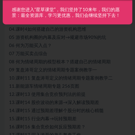
01.课时1 重新认识游资思维和机构思维
感谢您进入“星草课堂”，我们坚持了10来年，我们的愿
02.课时2 游资思维的精髓与案例
景：最全资源库，学习更优惠，我们会继续坚持下去！
03.课时3 机构思维的案例与精髓
04.课时4如何搭建自己的游资机构思维
05 游资机构圈的内幕及应对→规避市场90%的坑
06 何为万能买入点？
07 万能买卖点综合
08 何为情绪周期的模型根本？搭建自己的情绪周期
09 复盘涛哥定义的情绪周期专题案例教学一
10.课时11 复盘涛哥定义的情绪周期专题案例教学二
11.新能源车情绪周期专题 256页图
12.课时13 使用集合竞价预判法的前提
13.课时14 股价波动的来源→深入解读预期差
14.课时15 通过预期差理解个股分时的核心精髓
15.课时15 行业内幕→玩转预期差
16.课时16 集合竞价如何反应预期差？