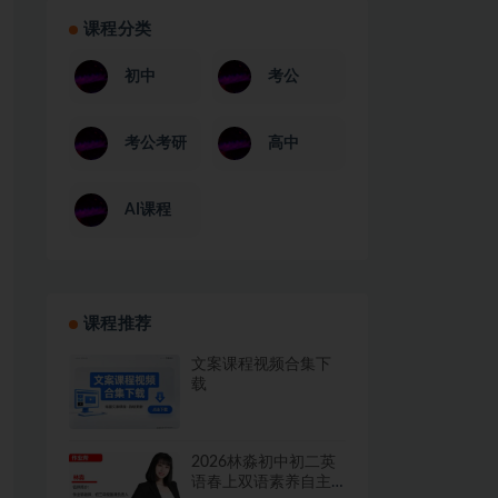
课程分类
初中
考公
考公考研
高中
AI课程
课程推荐
文案课程视频合集下
载
2026林淼初中初二英
语春上双语素养自主