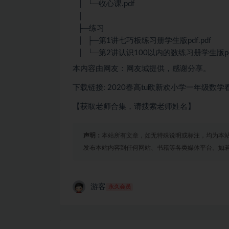
│ └─收心课.pdf
│
├─练习
│ ├─第1讲七巧板练习册学生版pdf.pdf
│ └─第2讲认识100以内的数练习册学生版pdf
本内容由网友：网友城提供，感谢分享。
下载链接: 2020春高tu欧新欢小学一年级数学
【获取老师合集，请搜索老师姓名】
声明：
本站所有文章，如无特殊说明或标注，均为本
发布本站内容到任何网站、书籍等各类媒体平台。如
游客
永久会员