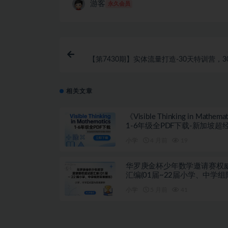
游客
永久会员
【第7430期】实体流量打造-30天特训营，3
为行
相关文章
《Visible Thinking in Mathema
1-6年级全PDF下载-新加坡超
学思维训练教材
小学
4 月前
19
华罗庚金杯少年数学邀请赛权
汇编(01届~22届小学、中学
解析) PDF
小学
5 月前
41