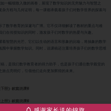
，宛如一幅细致入微的画卷，展现了数学知识的无穷魅力与智慧之
复杂方程与几何证明，每一课都承载着孩子们对数学世界的探索与
示了数学教育的深邃与广博。它不仅详细解读了教材的重点与难
我们在传授知识的同时，激发孩子们对数学的热爱与兴趣。
耀着智慧的光芒。它们以生动的语言和形象的比喻，将抽象的数学
氛围中掌握数学知识。同时，说课稿还注重培养孩子们的数学思维
说课稿，是我们数学教育者的得力助手，也是孩子们通往数学殿堂的
之旅点亮明灯，引领他们走向更加辉煌的未来。
感谢家长送的锦旗