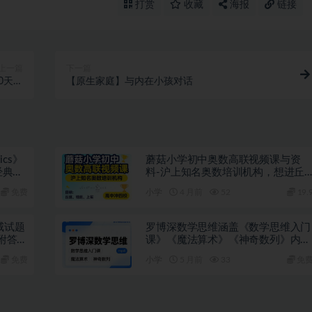
打赏
收藏
海报
链接
上一篇
下一篇
0天成
【原生家庭】与内在小孩对话
业标杆
tics》
蘑菇小学初中奥数高联视频课与资
经典数
料-沪上知名奥数培训机构，想进丘
班、钱班、上实及高中冲四校的闭眼
免费
小学
4 月前
52
19.
入
威试题
罗博深数学思维涵盖《数学思维入门
组附答案
课》《魔法算术》《神奇数列》内容
mp4
免费
小学
5 月前
33
免