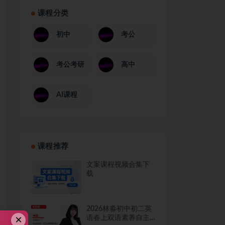
课程分类
初中
考公
考公考研
高中
AI课程
课程推荐
文案课程视频合集下
载
2026林淼初中初二英
×
语春上双语素养自主