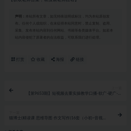
声明：
本站所有文章，如无特殊说明或标注，均为本站原创发
布。任何个人或组织，在未征得本站同意时，禁止复制、盗用、
采集、发布本站内容到任何网站、书籍等各类媒体平台。如若本
站内容侵犯了原著者的合法权益，可联系我们进行处理。
打赏
收藏
海报
链接
上一篇
【第9653期】短视频去重实操教学口播-软广-硬广-剧
情-短剧-带货都可以用，告别低级搬运手法
下一篇
猫博士(精读课 思维导图 作文写作)16套（小初~音视频
+PDF)