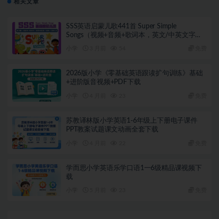
相关文章
SSS英语启蒙儿歌441首 Super Simple
Songs（视频+音频+歌词本，英文/中英文字
幕）
小学
3 月前
54
免费
2026版小学《零基础英语跟读扩句训练》基础
+进阶版音视频+PDF下载
小学
4 月前
23
免费
苏教译林版小学英语1-6年级上下册电子课件
PPT教案试题课文动画全套下载
小学
4 月前
22
免费
学而思小学英语乐学口语1一6级精品课视频下
载
小学
5 月前
23
免费