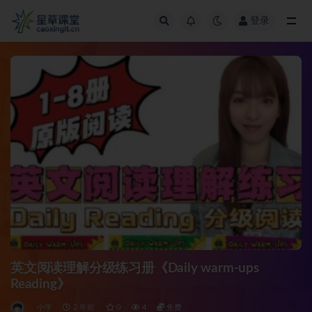
登录
全部
英文阅读理解分级练习册《Daily warm-ups
Reading》
小学
2 年前
0
4
免费