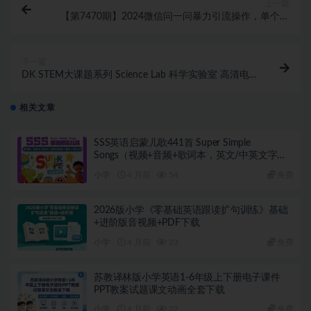
上一篇
【第7470期】2024微信问一问暴力引流操作，单个日
引200+创业粉！不限制注册账号！
下一篇
DK STEM大课题系列 Science Lab 科学实验室 高清电
子版PDF
相关文章
SSS英语启蒙儿歌441首 Super Simple
Songs（视频+音频+歌词本，英文/中英文字
幕）
小学
4 月前
54
免费
2026版小学《零基础英语跟读扩句训练》基础
+进阶版音视频+PDF下载
小学
4 月前
23
免费
苏教译林版小学英语1-6年级上下册电子课件
PPT教案试题课文动画全套下载
小学
4 月前
22
免费