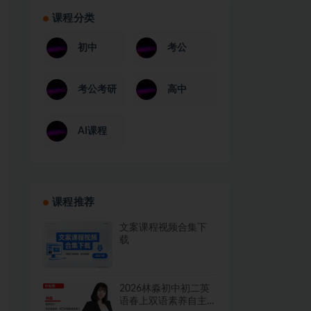
课程分类
初中
考公
考公考研
高中
AI课程
课程推荐
文案课程视频合集下
载
2026林淼初中初二英
语春上双语素养自主