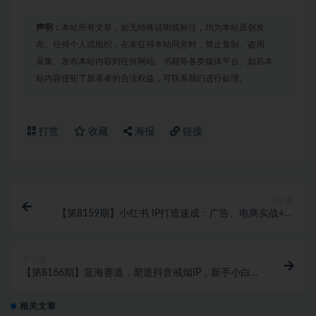
声明：
本站所有文章，如无特殊说明或标注，均为本站原创发
布。任何个人或组织，在未征得本站同意时，禁止复制、盗用、
采集、发布本站内容到任何网站、书籍等各类媒体平台。如若本
站内容侵犯了原著者的合法权益，可联系我们进行处理。
打赏
收藏
海报
链接
上一篇
【第8159期】小红书 IP打造速成：广告、电商实战+内
容创作，快速实现商业变现
下一篇
【第8166期】蓝海赛道，塑造抖音戒烟IP，新手小白日
入500+
相关文章