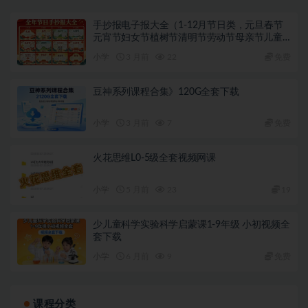
手抄报电子报大全（1-12月节日类，元旦春节
元宵节妇女节植树节清明节劳动节母亲节儿童
节端午节父亲节党的生日教师节中秋节国庆节
小学
3 月前
22
免费
重阳节圣诞节新年手抄报）
豆神系列课程合集》120G全套下载
小学
3 月前
7
免费
火花思维L0-5级全套视频网课
小学
5 月前
23
19
少儿童科学实验科学启蒙课1-9年级 小初视频全
套下载
小学
6 月前
9
免费
课程分类