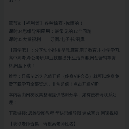
章节9:【福利篇】各种惊喜~你懂的！
课时34思维导图应用：最常见的12个问题
课时35大量福利——导图/电子书/图库
【惠学吧】：分享幼小衔接,早教启蒙,亲子教育,中小学学习,
高中高考,考公考研,职业技能提升,生活兴趣,网创营销等资
料,网盘下载！
推荐：只需￥299 充值开通（终身VIP会员）就可以终身免
费下载学习全部资源，非常超值！点击开通VIIP
本内容由网友收集整理提供感谢分享，如有侵权请联系处
理！
下载链接: 思维导图教程 简快思维导图 速成宝典 网课视频
【获取老师合集，请搜索老师姓名】