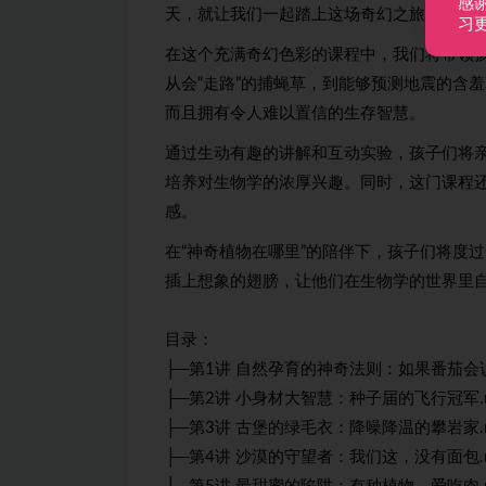
感
天，就让我们一起踏上这场奇幻之旅，探索“
习
在这个充满奇幻色彩的课程中，我们将带领
从会“走路”的捕蝇草，到能够预测地震的含
而且拥有令人难以置信的生存智慧。
通过生动有趣的讲解和互动实验，孩子们将
培养对生物学的浓厚兴趣。同时，这门课程
感。
在“神奇植物在哪里”的陪伴下，孩子们将度
插上想象的翅膀，让他们在生物学的世界里
目录：
├─第1讲 自然孕育的神奇法则：如果番茄会说
├─第2讲 小身材大智慧：种子届的飞行冠军.
├─第3讲 古堡的绿毛衣：降噪降温的攀岩家.
├─第4讲 沙漠的守望者：我们这，没有面包.