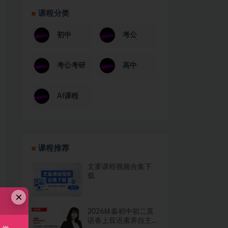
课程分类
初中
考公
考公考研
高中
AI课程
课程推荐
文案课程视频合集下
载
×
2026林淼初中初二英
语春上双语素养自主