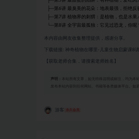
├─第5讲 最甜蜜的陷阱：有种植物，爱吃肉.
├─第6讲 最臭美的花朵：地表最强，拒绝反驳
├─第7讲 植物界的刺猬：是植物，也是水果.
└─第8讲 全宇宙最孤独：它见过恐龙，你呢？
本内容由网友收集整理提供，感谢分享。
下载链接: 神奇植物在哪里-儿童生物启蒙课8
【获取老师合集，请搜索老师姓名】
声明：
本站所有文章，如无特殊说明或标注，均为本
发布本站内容到任何网站、书籍等各类媒体平台。如
游客
永久会员