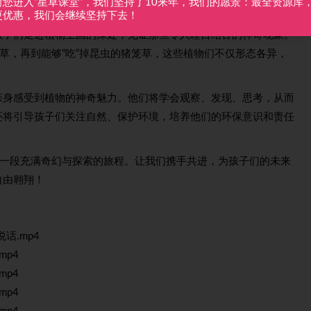
谢您进入“星草课堂”，我们坚持了10来年，我们的愿景：最全资源库
神奇植物在哪里”这一儿童生物启蒙课程的精彩世界吧！
更优惠，我们会继续坚持下去！
孩子们走进植物王国的深处，见证那些令人瞠目结舌的神奇现象。
羞草，再到能够“吃”掉昆虫的猪笼草，这些植物们不仅形态各异，
亲身感受到植物的神奇魅力。他们将学会观察、发现、思考，从而
还将引导孩子们关注自然、保护环境，培养他们的环保意识和责任
过一段充满奇幻与探索的旅程。让我们携手共进，为孩子们的未来
自由翱翔！
话.mp4
mp4
mp4
mp4