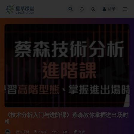
登录
全部
《技术分析入门与进阶课》蔡森教你掌握进出场时
机
投资理财
2 年前
0
3
免费