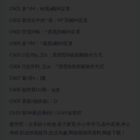
Ch01 多^IM：W底q幅M足算
Ch02 套住狂牛的^肩：M^跌幅M足算
Ch03 空芜M鲇：^肩底跌幅M足算
Ch04 多^IM：^肩底q幅M足算
Ch05 O定停p_立Ic：底部型B破底翻操作方式
Ch06 O定停利_立uc：^部型B假突破操作方式
Ch07 量r背x：}量
Ch08 如何算LU期：rg波
Ch09 算股r崩跌低c：D
Ch10 投YA家必涮刭|！LUcY金管控
惠学吧：分享幼小衔接,亲子教育,中小学学习,高中高考,考公
考研,职业技能提升,生活兴趣,网创营销等资料,网盘下载！