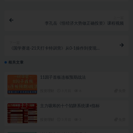
上一篇
李孔岳《悟经济大势做正确投资》课程视频
下一篇
《国学赛道-21天打卡特训营》从0-1操作到变现
3.8w【已实战赚到钱】
相关文章
11因子首板连板预期战法
投资理财
3 月前
8
免费
主力吸筹的十个陷阱系统课+指标
投资理财
3 月前
5
免费