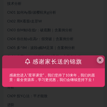
技术分析
Ch01 如何Ay股r波樱杭夹g分析
Ch02 用K看股r走荩W
Ch03 你M鲑I在低r：破底翻｜含案例分析
Ch04 你出鲑u在高r：假突破｜含案例分析
Ch05 多^IM：波段q幅M足算｜含案例分析
Ch06 空芜M鲇：波段跌幅M足算｜含案例分析
×
感谢家长送的锦旗
Ch07 P整湎蛏系年PI指耍菏咳切蔚撞q幅M足算｜含案例分
析
感谢您进入“星草课堂”，我们坚持了10来年，我们的愿
景：最全资源库，学习更优惠，我们会继续坚持下去！
Ch08 P整湎蛳碌年PI指耍菏咳切晤^部跌幅M足算｜含案例
分析
Ch09 投Y心法：平才能致
进阶