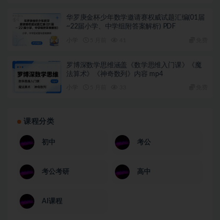
华罗庚金杯少年数学邀请赛权威试题汇编(01届
~22届小学、中学组附答案解析) PDF
小学
5 月前
41
免费
罗博深数学思维涵盖《数学思维入门课》《魔
法算术》《神奇数列》内容 mp4
小学
5 月前
33
免费
课程分类
初中
考公
考公考研
高中
AI课程