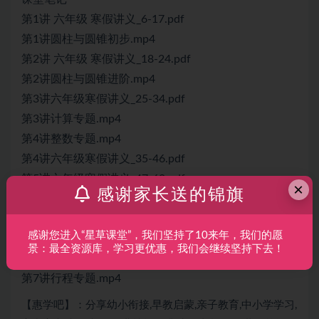
第1讲 六年级 寒假讲义_6-17.pdf
第1讲圆柱与圆锥初步.mp4
第2讲 六年级 寒假讲义_18-24.pdf
第2讲圆柱与圆锥进阶.mp4
第3讲六年级寒假讲义_25-34.pdf
第3讲计算专题.mp4
第4讲整数专题.mp4
第4讲六年级寒假讲义_35-46.pdf
第5讲六年级寒假讲义_47-60.pdf
×
感谢家长送的锦旗
第5讲几何专题.mp4
第6讲六年级寒假讲义_61-72.pdf
感谢您进入“星草课堂”，我们坚持了10来年，我们的愿
第6讲应用题专题.mp4
景：最全资源库，学习更优惠，我们会继续坚持下去！
第7讲 六年级 寒假讲义_73-84.pdf
第7讲行程专题.mp4
【惠学吧】：分享幼小衔接,早教启蒙,亲子教育,中小学学习,