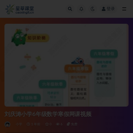
登录
全部
刘庆涛小学6年级数学寒假网课视频
小学
1 年前
0
6
免费