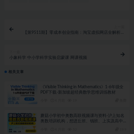
上一篇
【第9511期】零成本创业指南：淘宝虚拟网店全解析，
从注册到盈利的AI实战课
下一篇
小象科学 中小学科学实验启蒙课 网课视频
相关文章
《Visible Thinking in Mathematics》1-6年级全
PDF下载-新加坡超经典数学思维训练教材
小学
4 月前
19
免费
蘑菇小学初中奥数高联视频课与资料-沪上知名
奥数培训机构，想进丘班、钱班、上实及高中
冲四校的闭眼入
小学
4 月前
52
19.9