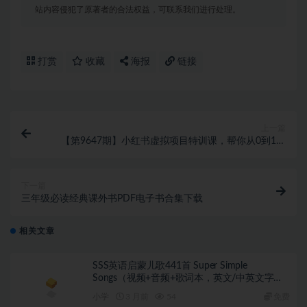
站内容侵犯了原著者的合法权益，可联系我们进行处理。
打赏
收藏
海报
链接
上一篇
【第9647期】小红书虚拟项目特训课，帮你从0到1打
造稳定盈利的店铺，抓住流量红利
下一篇
三年级必读经典课外书PDF电子书合集下载
相关文章
SSS英语启蒙儿歌441首 Super Simple
Songs（视频+音频+歌词本，英文/中英文字
幕）
小学
3 月前
54
免费