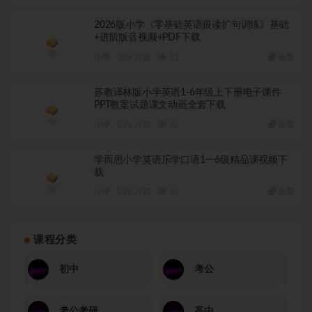
2026版小学《零基础英语跟读扩句训练》基础
+进阶版音视频+PDF下载
小学
4 月前
23
免费
苏教译林版小学英语1-6年级上下册电子课件
PPT教案试题课文动画全套下载
小学
4 月前
22
免费
学而思小学英语乐学口语1一6级精品课视频下
载
小学
5 月前
23
免费
课程分类
初中
考公
考公考研
高中