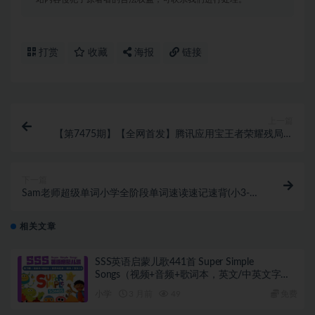
打赏
收藏
海报
链接
上一篇
【第7475期】【全网首发】腾讯应用宝王者荣耀残局模
式拉新赛道，轻松日如1000+
下一篇
Sam老师超级单词小学全阶段单词速读速记速背(小3-6
年级)
相关文章
SSS英语启蒙儿歌441首 Super Simple
Songs（视频+音频+歌词本，英文/中英文字
幕）
小学
3 月前
49
免费