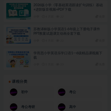
2026版小学《零基础英语跟读扩句训练》基础
+进阶版音视频+PDF下载
小学
4 月前
22
免费
苏教译林版小学英语1-6年级上下册电子课件
PPT教案试题课文动画全套下载
小学
4 月前
22
免费
学而思小学英语乐学口语1一6级精品课视频下
载
小学
5 月前
23
免费
课程分类
初中
考公
考公考研
高中