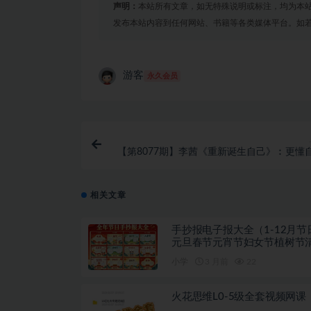
声明：
本站所有文章，如无特殊说明或标注，均为本
发布本站内容到任何网站、书籍等各类媒体平台。如
游客
永久会员
【第8077期】李茜《重新诞生自己》︰更懂
关系
相关文章
手抄报电子报大全（1-12月节
元旦春节元宵节妇女节植树节
劳动节母亲节儿童节端午节父
小学
3 月前
22
的生日教师节中秋节国庆节重
诞节新年手抄报）
火花思维L0-5级全套视频网课