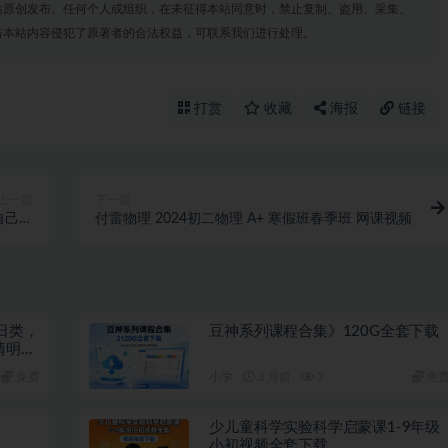
站原创发布。任何个人或组织，在未征得本站同意时，禁止复制、盗用、采集、
若本站内容侵犯了原著者的合法权益，可联系我们进行处理。
打赏
收藏
海报
链接
上一篇
下一篇
自己、
付雷物理 2024初二物理 A+ 寒假班春季班 网课视频
、人生
日类，
豆神系列课程合集》120G全套下载
清明节
亲节党
免费
小学
3 月前
7
免
阳节圣
少儿童科学实验科学启蒙课1-9年级
小初视频全套下载