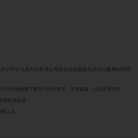
中小学学习,高中高考,考公考研,职业技能提升,生活兴趣,网创营销
）就可以终身免费下载学习全部资源，非常超值！点击开通VIIP
权请联系处理！
脑第二名