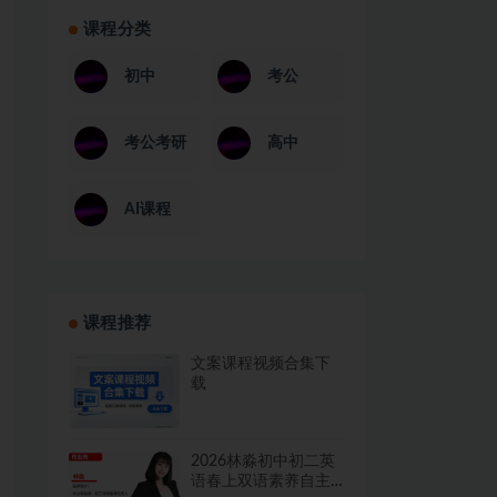
课程分类
初中
考公
考公考研
高中
AI课程
课程推荐
文案课程视频合集下
载
2026林淼初中初二英
语春上双语素养自主