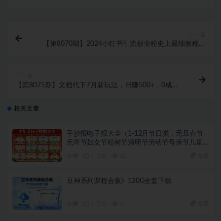
上一篇
【第8070期】2024小红书引流创业粉史上最细教程，
手把手教你引流
下一篇
【第8075期】文档代下7月新玩法，日赚500+，0成
本，5分钟一个作品，简单好上手，可批量操作
相关文章
手抄报电子报大全（1-12月节日类，元旦春节
元宵节妇女节植树节清明节劳动节母亲节儿童
节端午节父亲节党的生日教师节中秋节国庆节
小学
3 月前
22
免费
重阳节圣诞节新年手抄报）
豆神系列课程合集》120G全套下载
小学
3 月前
7
免费