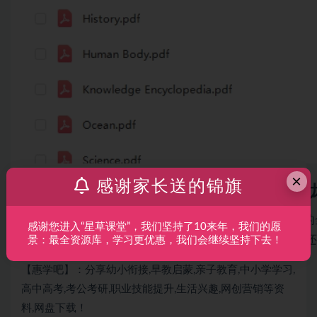
×
感谢家长送的锦旗
一套DK百科全书PDF电子版，包含
DK的作品，品质有保障!我很开心今天能向大家推荐DK
感谢您进入“星草课堂”，我们坚持了10来年，我们的愿
8册，总计1840页内容丰富。。它的视觉效果比科幻大片
景：最全资源库，学习更优惠，我们会继续坚持下去！
【惠学吧】：分享幼小衔接,早教启蒙,亲子教育,中小学学习,
高中高考,考公考研,职业技能提升,生活兴趣,网创营销等资
料,网盘下载！