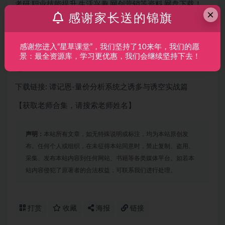
考研,职业技能提升,生活兴趣,网创营销等资料,网盘下载！
×
感谢家长送的锦旗
推荐：只需￥299
充值开通（终身VIP会员）就可以
终身免
费下载
学习全部资源，非常超值！点击开通VIIP
感谢您进入“星草课堂”，我们坚持了10来年，我们的愿
本内容由网友收集整理提供感谢分享，如有侵权请联系处
景：最全资源库，学习更优惠，我们会继续坚持下去！
理！
下载链接: 谭记恩-量价分析系统之诱多与诱空实战篇
【获取老师合集，请搜索老师姓名】
声明：
本站所有文章，如无特殊说明或标注，均为本站原创发
布。任何个人或组织，在未征得本站同意时，禁止复制、盗用、
采集、发布本站内容到任何网站、书籍等各类媒体平台。如若本
站内容侵犯了原著者的合法权益，可联系我们进行处理。
打赏
收藏
海报
链接