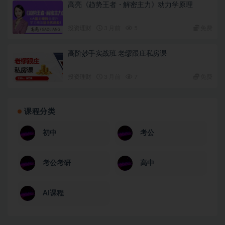
高亮《趋势王者・解密主力》动力学原理
投资理财
3 月前
5
免费
高阶妙手实战班 老缪跟庄私房课
投资理财
3 月前
7
免费
课程分类
初中
考公
考公考研
高中
AI课程