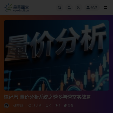
登录
全部
谭记恩-量价分析系统之诱多与诱空实战篇
投资理财
11 月前
0
3
免费