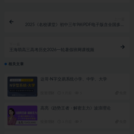
上一篇
2025《名校课堂》初中三年9科PDF电子版含全国多地
方版
下一篇
王海萌高三高考历史2026一轮暑假班网课视频
相关文章
达哥-N字交易系统小学、中学、大学
投资理财
3 月前
5
免费
高亮《趋势王者・解密主力》波浪理论
投资理财
3 月前
7
免费