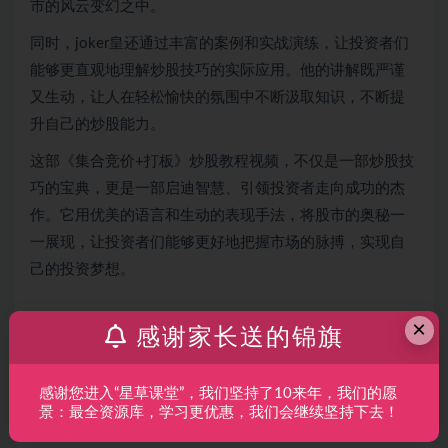
市的风云变幻之中。
同时，joker皇还通过丰富的案例和实战演练，让投资者们
能够更直观地理解炒股技巧的实际应用。他的讲解既严谨
又生动，让人在轻松愉快的氛围中不断汲取知识，不断提
升自己的炒股能力。
这部《集合竞价+打板》炒股教程视频，不仅是一部炒股技
巧的宝典，更是一部启迪智慧、引领投资者走向成功的杰
作。它用优美的语言和生动的表现手法，将股市的奥秘一
一展现，让投资者们能够更好地把握市场的脉搏，实现自
己的投资梦想。
×
感谢家长送的锦旗
课程内容目录：
感谢您进入“星草课堂”，我们坚持了10来年，我们的愿
JOKER皇【涨停板打板逻辑手法全解析】.pdf
景：最全资源库，学习更优惠，我们会继续坚持下去！
Joker皇288元龙头首阴战法.pdf