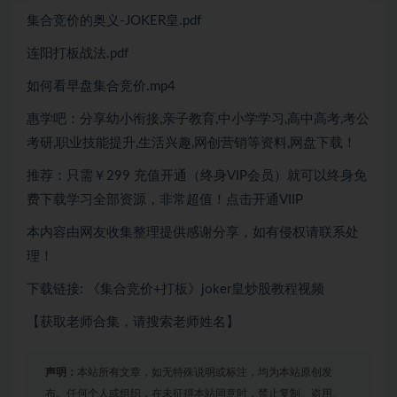
集合竞价的奥义-JOKER皇.pdf
连阳打板战法.pdf
如何看早盘集合竞价.mp4
惠学吧：分享幼小衔接,亲子教育,中小学学习,高中高考,考公
考研,职业技能提升,生活兴趣,网创营销等资料,网盘下载！
推荐：只需￥299
充值开通（终身VIP会员）就可以
终身免
费下载
学习全部资源，非常超值！点击开通VIIP
本内容由网友收集整理提供感谢分享，如有侵权请联系处
理！
下载链接: 《集合竞价+打板》joker皇炒股教程视频
【获取老师合集，请搜索老师姓名】
声明：
本站所有文章，如无特殊说明或标注，均为本站原创发
布。任何个人或组织，在未征得本站同意时，禁止复制、盗用、