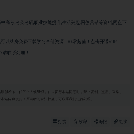
中高考,考公考研,职业技能提升,生活兴趣,网创营销等资料,网盘下
就可以
终身免费下载
学习全部资源，非常超值！点击开通VIIP
权请联系处理！
站原创发布。任何个人或组织，在未征得本站同意时，禁止复制、盗用、采集、
若本站内容侵犯了原著者的合法权益，可联系我们进行处理。
打赏
收藏
海报
链接