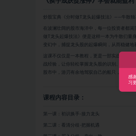
《换手成妖捉涨停》学会就能盈利
炒股宝典《分时做T龙头起爆技法》——牛散独
在波澜壮阔的股市海洋中，每一位投资者都渴
做T龙头起爆技法》便是这样一本为牛散们量
变幻中，捕捉龙头股的起爆瞬间，从而稳健地
这课不仅仅是一本教程，更是一部实战宝典。
战经验，让你轻松掌握龙头股的识别、追踪和
股市中，游刃有余地驾驭自己的船只，乘风破
感
习
课程内容目录：
第一课：初识换手-接力龙头
第二课：看清分歧-把握机遇