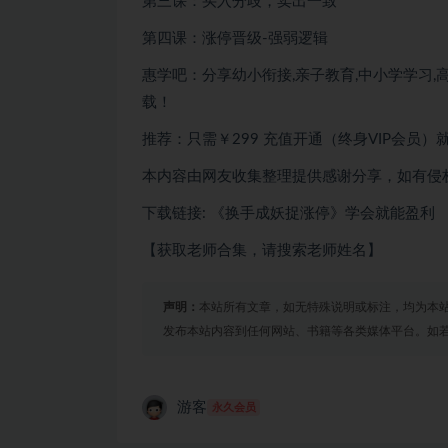
第三课：买入分歧，卖出一致
第四课：涨停晋级-强弱逻辑
惠学吧：分享幼小衔接,亲子教育,中小学学习,高
载！
推荐：只需￥299
充值开通（终身VIP会员）
本内容由网友收集整理提供感谢分享，如有侵
下载链接: 《换手成妖捉涨停》学会就能盈利
【获取老师合集，请搜索老师姓名】
声明：
本站所有文章，如无特殊说明或标注，均为本
发布本站内容到任何网站、书籍等各类媒体平台。如
游客
永久会员