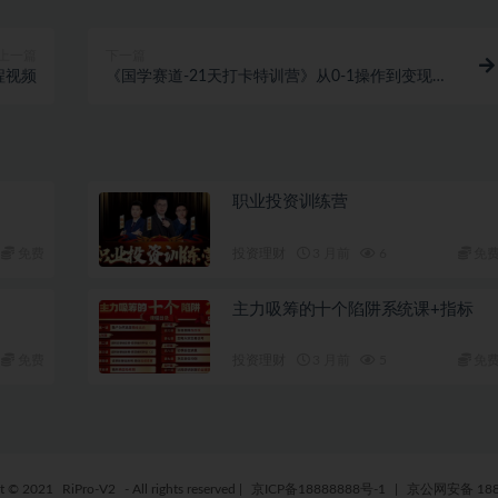
上一篇
下一篇
程视频
《国学赛道-21天打卡特训营》从0-1操作到变现
3.8w【已实战赚到钱】
职业投资训练营
免费
投资理财
3 月前
6
免
主力吸筹的十个陷阱系统课+指标
免费
投资理财
3 月前
5
免
ht © 2021
RiPro-V2
- All rights reserved
|
京ICP备18888888号-1
|
京公网安备 188