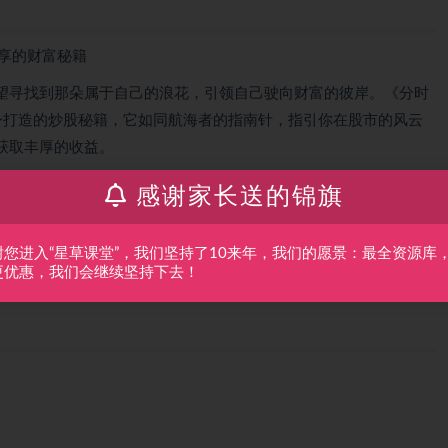
享的财富秘籍
望寻找到那朵属于自己的浪花，引领自己驶向财富的彼岸。《分时
身打造的炒股秘籍，它如同航海者的指南针，指引你在股市的风云
获取丰厚的收益。
它深入浅出地剖析了分时做T的精髓，通过生动的案例和丰富的实
感谢家长送的锦旗
捕捉技巧。就像一位经验丰富的船长，它会教你如何在波涛汹涌的
浪，勇往直前。
谢您进入“星草课堂”，我们坚持了10来年，我们的愿景：最全资源库
更优惠，我们会继续坚持下去！