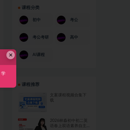
课程分类
初中
考公
考公考研
高中
×
AI课程
，学
课程推荐
文案课程视频合集下
载
2026林淼初中初二英
语春上双语素养自主