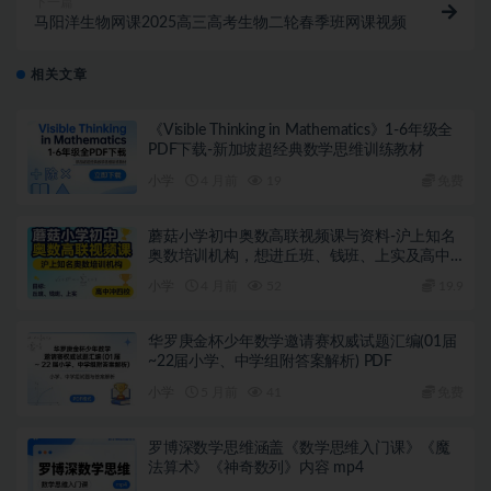
下一篇
马阳洋生物网课2025高三高考生物二轮春季班网课视频
相关文章
《Visible Thinking in Mathematics》1-6年级全
PDF下载-新加坡超经典数学思维训练教材
小学
4 月前
19
免费
蘑菇小学初中奥数高联视频课与资料-沪上知名
奥数培训机构，想进丘班、钱班、上实及高中
冲四校的闭眼入
小学
4 月前
52
19.9
华罗庚金杯少年数学邀请赛权威试题汇编(01届
~22届小学、中学组附答案解析) PDF
小学
5 月前
41
免费
罗博深数学思维涵盖《数学思维入门课》《魔
法算术》《神奇数列》内容 mp4