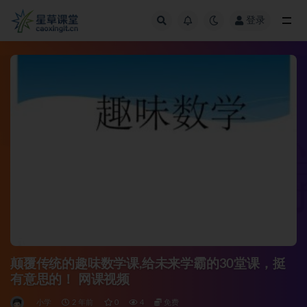
登录
全部
颠覆传统的趣味数学课,给未来学霸的30堂课，挺
有意思的！ 网课视频
小学
2 年前
0
4
免费