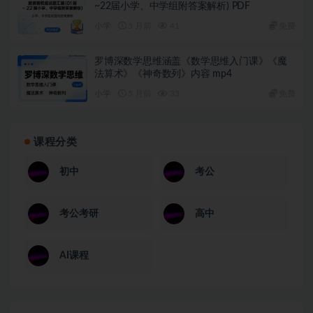
~22届小学、中学组附答案解析) PDF
小学
5 月前
41
免费
罗博深数学思维涵盖《数学思维入门课》《魔
法算术》《神奇数列》内容 mp4
小学
5 月前
33
免费
课程分类
初中
考公
考公考研
高中
AI课程