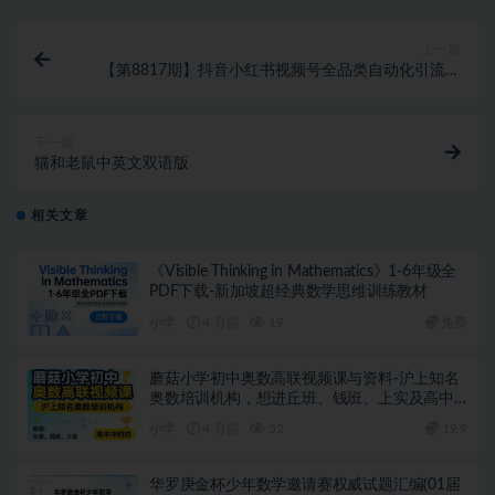
上一篇
【第8817期】抖音小红书视频号全品类自动化引流获
客，每日精准引流
下一篇
猫和老鼠中英文双语版
相关文章
《Visible Thinking in Mathematics》1-6年级全
PDF下载-新加坡超经典数学思维训练教材
小学
4 月前
19
免费
蘑菇小学初中奥数高联视频课与资料-沪上知名
奥数培训机构，想进丘班、钱班、上实及高中
冲四校的闭眼入
小学
4 月前
52
19.9
华罗庚金杯少年数学邀请赛权威试题汇编(01届