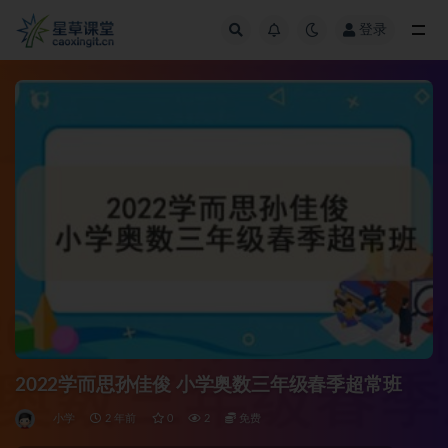
登录
全部
2022学而思孙佳俊 小学奥数三年级春季超常班
小学
2 年前
0
2
免费