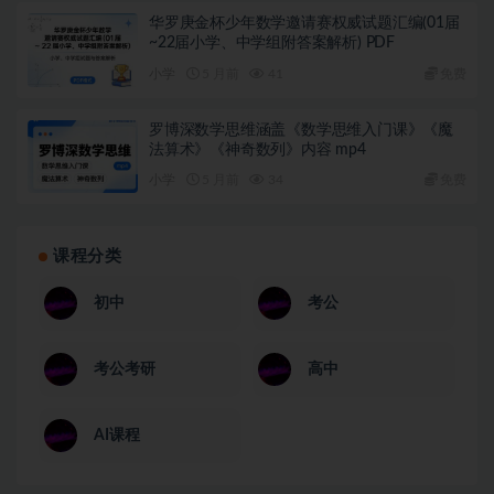
华罗庚金杯少年数学邀请赛权威试题汇编(01届
~22届小学、中学组附答案解析) PDF
小学
5 月前
41
免费
罗博深数学思维涵盖《数学思维入门课》《魔
法算术》《神奇数列》内容 mp4
小学
5 月前
34
免费
课程分类
初中
考公
考公考研
高中
AI课程