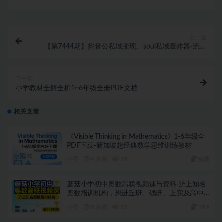
上一篇
【第7444期】抖音公私域变现、soul私域轰炸器-流量
放大器
下一篇
小学教材全解全析1~6年级全册PDF文档
相关文章
《Visible Thinking in Mathematics》1-6年级全
PDF下载-新加坡超经典数学思维训练教材
小学
4 月前
19
免费
蘑菇小学初中奥数高联视频课与资料-沪上知名
奥数培训机构，想进丘班、钱班、上实及高中
冲四校的闭眼入
小学
5 月前
52
19.9