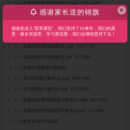
| └──难题赏析第7讲简单统计.mp4 191.12M
×
感谢家长送的锦旗
├──三春第08讲标数法
| ├──第8讲标数法.mp4 497.88M
感谢您进入“星草课堂”，我们坚持了10来年，我们的愿
景：最全资源库，学习更优惠，我们会继续坚持下去！
| ├──第8讲标数法.pdf 231.76kb
| ├──难题赏析第8讲标数法.mp4 243.77M
| └──难题赏析第8讲标数法.pdf 55.58kb
├──三春第09讲图形计数初步
| ├──第9讲图形计数初步.mp4 244.44M
| ├──第9讲图形计数初步.pdf 155.95kb
| ├──难题赏析第9讲图形计数初步.mp4 241.90M
| └──难题赏析第9讲图形计数初步.pdf 62.19kb
├──三春第10讲页码问题