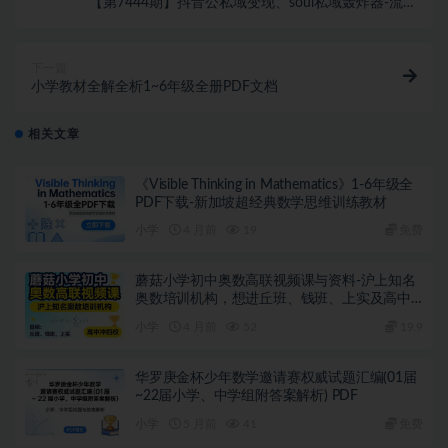
【第7444期】抖音公私域变现、soul私域轰炸器-流量
放大器
下一篇
小学教材全解全析1~6年级全册PDF文档
相关文章
《Visible Thinking in Mathematics》1-6年级全
PDF下载-新加坡超经典数学思维训练教材
小学
4 月前
19
免费
蘑菇小学初中奥数高联视频课与资料-沪上知名
奥数培训机构，想进丘班、钱班、上实及高中
冲四校的闭眼入
小学
4 月前
52
19.9
华罗庚金杯少年数学邀请赛权威试题汇编(01届
~22届小学、中学组附答案解析) PDF
小学
5 月前
41
免费