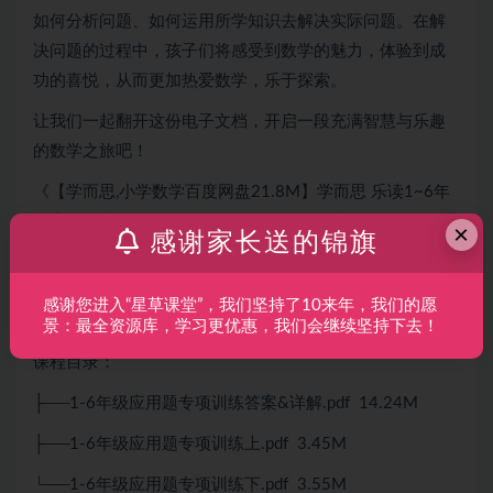
如何分析问题、如何运用所学知识去解决实际问题。在解
决问题的过程中，孩子们将感受到数学的魅力，体验到成
功的喜悦，从而更加热爱数学，乐于探索。
让我们一起翻开这份电子文档，开启一段充满智慧与乐趣
的数学之旅吧！
《【学而思,
小学数学
百度网盘21.8M】学而思 乐读1~6年
级应用题专项练习电子文档》共：21.8M,本站VIP会员可通
×
感谢家长送的锦旗
过百度网盘转存下载,该资源由会员“爱上一颗木头心。”收集
整理
感谢您进入“星草课堂”，我们坚持了10来年，我们的愿
景：最全资源库，学习更优惠，我们会继续坚持下去！
课程目录：
├──1-6年级应用题专项训练答案&详解.pdf 14.24M
├──1-6年级应用题专项训练上.pdf 3.45M
└──1-6年级应用题专项训练下.pdf 3.55M