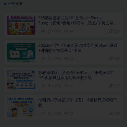
相关文章
SSS英语启蒙儿歌441首 Super Simple
Songs（视频+音频+歌词本，英文/中英文字
幕）
小学
4 月前
54
免费
2026版小学《零基础英语跟读扩句训练》基础
+进阶版音视频+PDF下载
小学
4 月前
23
免费
苏教译林版小学英语1-6年级上下册电子课件
PPT教案试题课文动画全套下载
小学
4 月前
22
免费
学而思小学英语乐学口语1一6级精品课视频下
载
小学
5 月前
23
免费