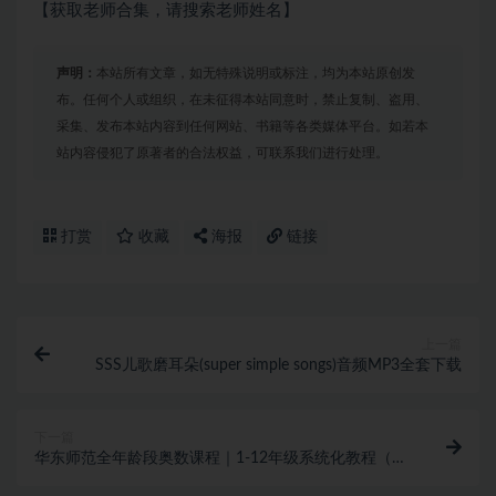
【获取老师合集，请搜索老师姓名】
声明：
本站所有文章，如无特殊说明或标注，均为本站原创发
布。任何个人或组织，在未征得本站同意时，禁止复制、盗用、
采集、发布本站内容到任何网站、书籍等各类媒体平台。如若本
站内容侵犯了原著者的合法权益，可联系我们进行处理。
打赏
收藏
海报
链接
上一篇
SSS儿歌磨耳朵(super simple songs)音频MP3全套下载
下一篇
华东师范全年龄段奥数课程｜1-12年级系统化教程（数
学思维训练+PDF资源）